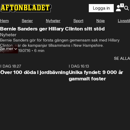
Logga in
Hem
Serier
Nyheter
Sport
Nöje
Livsstil
Bernie Sanders ger Hillary Clinton sitt stöd
Nyheter
Bernie Sanders gör för första gången gemensam sak med Hillary 
Clinton, när de kampanjar tillsammans i New Hampshire.
Se mer
Nyheter
•
19.07.16
•
6 min
SE ALLA
I DAG 18:27
0:31
I DAG 16:13
Över 100 döda i jordbävning
Unika fyndet: 9 000 år
gammalt foster