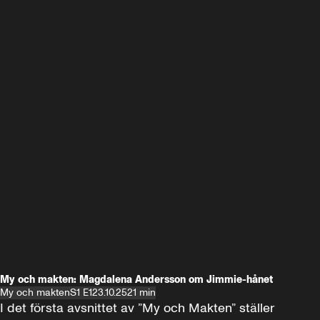
My och makten: Magdalena Andersson om Jimmie-hånet
My och makten
S1 E1
23.10.25
21 min
I det första avsnittet av ”My och Makten” ställer 