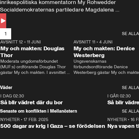
inrikespolitiska kommentatorn My Rohwedder 
Socialdemokraternas partiledare Magdalena 
Andersson till svars.
1
SE ALLA
AVSNITT 12
•
11 JUNI
26:27
AVSNITT 11
•
4 JUNI
2
My och makten: Douglas
My och makten: Denice
Thor
Westerberg
Moderata ungdomsförbundet 
Ungsvenskarnas 
(MUF:s) ordförande Douglas Thor 
förbundsordförande Denice 
gästar My och makten. I avsnittet 
Westerberg gästar My och makten.
diskuteras tonårsutvisningarna och 
avsnittet diskuteras migrationsfrå
hur Moderaterna ska locka väljare till 
och hur SD ska locka kvinnliga 
Väder
SE ALLA
valet i höst. 
väljare. 
I DAG 02:30
1:06
I GÅR 02:30
Så blir vädret där du bor
Så blir vädr
Senaste om konflikten i Mellanöstern
SE ALLA
NYHETER
•
17 FEB. 2025
0:45
NYHETER
•
16 F
500 dagar av krig i Gaza – se förödelsen
Nya vapen ti