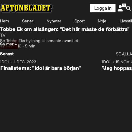
Logga in
Hem
Serier
Nyheter
Sport
Nöje
Livsstil
Tobbe Ek om allsången: "Det här måste de förbättra"
TV
Se Tobbe Eks hyllning till senaste avsnittet
Se mer
TV
•
19.07.16
•
5 min
Senast
SE ALLA
IDOL
•
1 DEC. 2023
0:56
IDOL
•
15 NOV.
Finalisterna: "Idol är bara början"
"Jag hoppas 