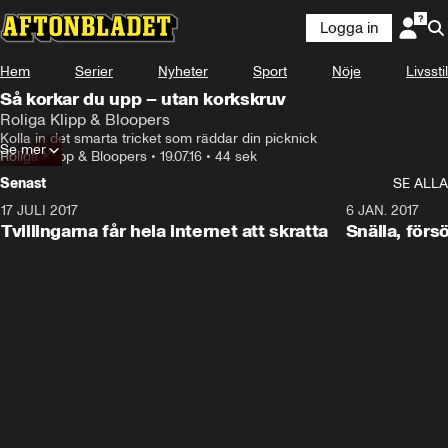
Logga in
Hem
Serier
Nyheter
Sport
Nöje
Livsstil
Så korkar du upp – utan korkskruv
Roliga Klipp & Bloopers
Kolla in det smarta tricket som räddar din picknick
Se mer
Roliga Klipp & Bloopers
•
19.07.16
•
44 sek
Senast
SE ALLA
17 JULI 2017
0:29
6 JAN. 2017
Tvillingarna får hela internet att skratta
Snälla, förs