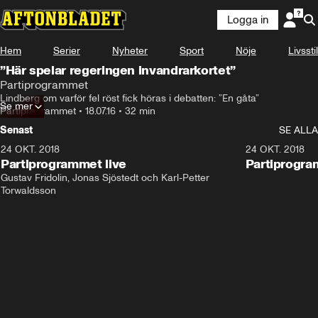
Logga in
Hem
Serier
Nyheter
Sport
Nöje
Livsstil
”Här spelar regeringen invandrarkortet”
Partiprogrammet
Lindberg om varför fel röst fick höras i debatten: ”En gåta”
Se mer
Partiprogrammet
•
18.07.16
•
32 min
Senast
SE ALLA
24 OKT. 2018
32:13
24 OKT. 2018
Partiprogrammet live
Partiprogra
Gustav Fridolin, Jonas Sjöstedt och Karl-Petter 
Torwaldsson