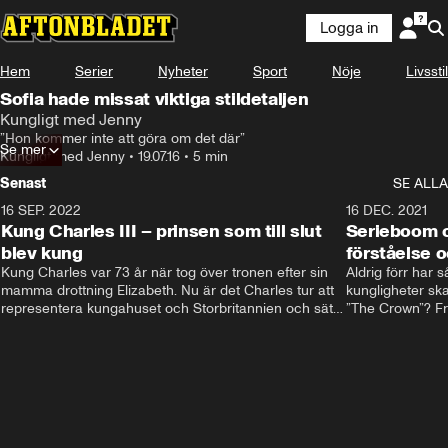
Logga in
Hem
Serier
Nyheter
Sport
Nöje
Livsstil
Sofia hade missat viktiga stildetaljen
Kungligt med Jenny
”Hon kommer inte att göra om det där”
Se mer
Kungligt med Jenny
•
19.07.16
•
5 min
Senast
SE ALLA
16 SEP. 2022
3:40
16 DEC. 2021
Kung Charles III – prinsen som till slut
Serieboom o
blev kung
förståelse o
Kung Charles var 73 år när tog över tronen efter sin 
Aldrig förr har 
mamma drottning Elizabeth. Nu är det Charles tur att 
kungligheter ska
representera kungahuset och Storbritannien och sätta 
”The Crown”? Frå
sin egen prägel på den kungliga rollen.
Storbritannien. 
förståelse och h
kungahuset komm
kungaserier är 