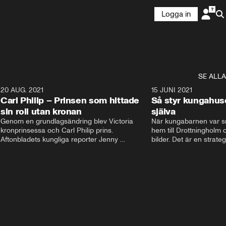
Logga in
SE ALLA
5
20 AUG. 2021
3:35
15 JUNI 2021
Carl Philip – Prinsen som hittade
Så styr kungahus
sin roll utan kronan
själva
Genom en grundlagsändring blev Victoria  
När kungabarnen var sm
kronprinsessa och Carl Philip prins. 
hem till Drottningholm oc
Aftonbladets kungliga reporter Jenny 
bilder. Det är en strate
Alexandersson och kungliga experten Sara 
avlägsen i dag. Nu styrs
Ericsson berättar om prins Carl Philips liv och 
Instagram och Facebook
han väg att finna sin roll utan kronan. De 
Kungahusets sociala med
berättar om hans stora intresse och hur han 
skyltfönster ut mot folk
fick sin kärlek Sofia.
pr. Följarna får en känsl
men kom ihåg att bakom
dessa konton finns en st
Aftonbladets Jenny Ale
hovexpert Sara Ericsson