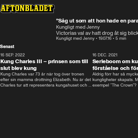
”Såg ut som att hon hade en para
Kungligt med Jenny
Victorias val av hatt drog åt sig bli
Kungligt med Jenny
•
19.07.16
•
5 min
Senast
16 SEP. 2022
3:40
16 DEC. 2021
Kung Charles III – prinsen som till
Serieboom om kun
slut blev kung
förståelse och för
Kung Charles var 73 år när tog över tronen 
Aldrig förr har så mycke
efter sin mamma drottning Elizabeth. Nu är det 
kungligheter skapats. Me
Charles tur att representera kungahuset och 
exempel ”The Crown”? Fr
Storbritannien och sätta sin egen prägel på 
ministernivå i Storbritan
den kungliga rollen.
har både gett förståelse 
kungligheterna. Och de
kommer inte undan: två
är på gång.