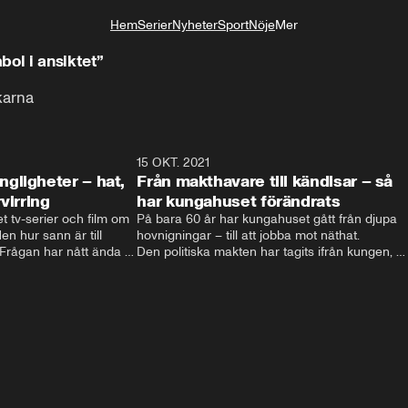
Hem
Serier
Nyheter
Sport
Nöje
Mer
Livsstil
bol i ansiktet”
ckarna
4:06
15 OKT. 2021
4:2
gligheter – hat,
Från makthavare till kändisar – så
virring
har kungahuset förändrats
t tv-serier och film om 
På bara 60 år har kungahuset gått från djupa 
n hur sann är till 
hovnigningar – till att jobba mot näthat. 

ågan har nått ända till 
Den politiska makten har tagits ifrån kungen, 
nien.  Filmatiseringarna 
och kungligheterna försöker istället att hitta 
och hat till 
nya sätt att vara relevanta. Välgörenhet, att 
t svenska kungahuset 
lyfta viktiga frågor och agera förebild är vägen 
 svenska kungaserier 
som vårat kungahus har valt. 

Men eftersom att varje ny regent själv 
bestämmer sin roll kan kungahuset komma att 
fortsätta förändras – för att följa med tiden.