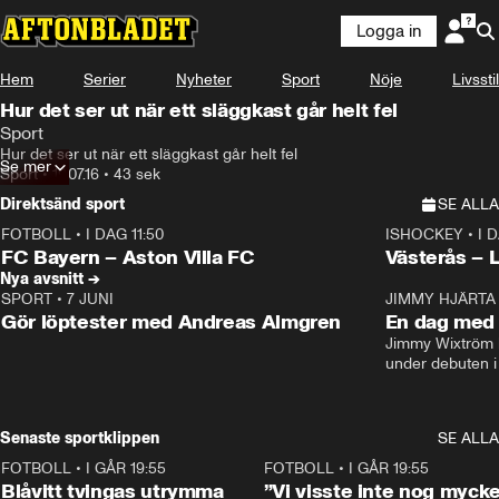
Logga in
Hem
Serier
Nyheter
Sport
Nöje
Livsstil
Hur det ser ut när ett släggkast går helt fel
Sport
Hur det ser ut när ett släggkast går helt fel
Se mer
Sport
•
19.07.16
•
43 sek
Direktsänd sport
SE ALLA
FOTBOLL
•
I DAG 11:50
ISHOCKEY
•
I 
Plus
Plus
FC Bayern – Aston Villa FC
Västerås – 
Nya avsnitt →
SPORT
•
7 JUNI
16:36
JIMMY HJÄRTA
Gör löptester med Andreas Almgren
En dag med 
Jimmy Wixtröm 
under debuten i
Senaste sportklippen
SE ALLA
FOTBOLL
•
I GÅR 19:55
0:29
FOTBOLL
•
I GÅR 19:55
Blåvitt tvingas utrymma
”Vi visste inte nog mycke