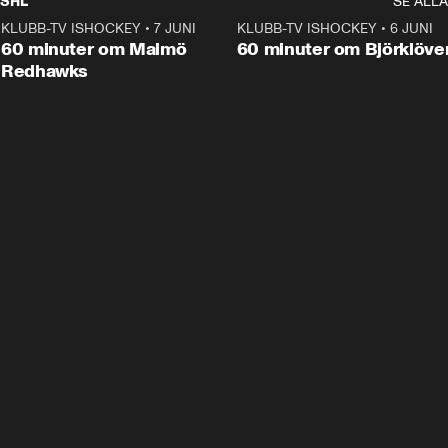
SHL
SE ALLA
KLUBB-TV ISHOCKEY
•
7 JUNI
1:02:53
KLUBB-TV ISHOCKEY
•
6 JUNI
1:0
Plus
60 minuter om Malmö
60 minuter om Björklöve
Redhawks