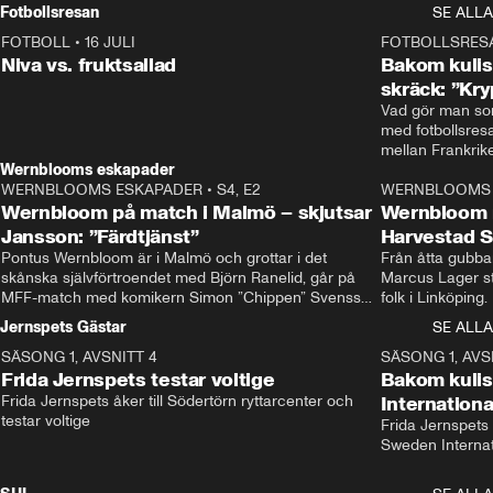
Rydström tar över
Fotbollsresan
SE ALLA
FOTBOLL
•
16 JULI
0:44
FOTBOLLSRES
Niva vs. fruktsallad
Bakom kulis
skräck: ”Kry
Vad gör man som
med fotbollsres
Wernblooms eskapader
WERNBLOOMS ESKAPADER
•
S4, E2
38:23
WERNBLOOMS 
Wernbloom på match i Malmö – skjutsar
Wernbloom 
Jansson: ”Färdtjänst”
Harvestad 
Pontus Wernbloom är i Malmö och grottar i det 
Från åtta gubbar 
skånska självförtroendet med Björn Ranelid, går på 
Marcus Lager sta
MFF-match med komikern Simon ”Chippen” Svensson 
folk i Linköping
och hjälper skadade stjärnbacken Pontus Jansson 
och Wernbloom kl
Jernspets Gästar
SE ALLA
hem. 
SÄSONG 1, AVSNITT 4
13:37
SÄSONG 1, AVS
Frida Jernspets testar voltige
Bakom kuli
Frida Jernspets åker till Södertörn ryttarcenter och 
Internation
testar voltige
Frida Jernspets 
Sweden Interna