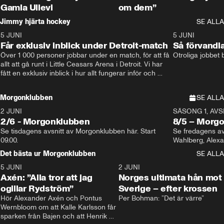
Gamla Ullevi
om dem”
Jimmy hjärta hockey
SE ALLA
5 JUNI
11:14
5 JUNI
Får exklusiv inblick under Detroit-match
Så förvandl
Över 1 000 personer jobbar under en match, för att få 
Otroliga jobbet
allt att gå runt i Little Ceasars Arena i Detroit. Vi har 
fått en exklusiv inblick i hur allt fungerar inför och 
under match i världens bästa hockeyliga
Morgonklubben
SE ALLA
2 JUNI
SÄSONG 1, AVSN
2/6 - Morgonklubben
8/5 – Morg
Se tisdagens avsnitt av Morgonklubben här. Start 
Se fredagens av
09.00. 
Det bästa ur Morgonklubben
SE ALLA
5 JUNI
0:44
2 JUNI
Axén: ”Alla tror att jag
Norges ultimata hån mot
ogillar Rydström”
Sverige – efter krossen
Hör Alexander Axén och Pontus 
Per Bohman: ”Det är värre”
Wernbloom om att Kalle Karlsson får 
sparken från Bajen och att Henrik 