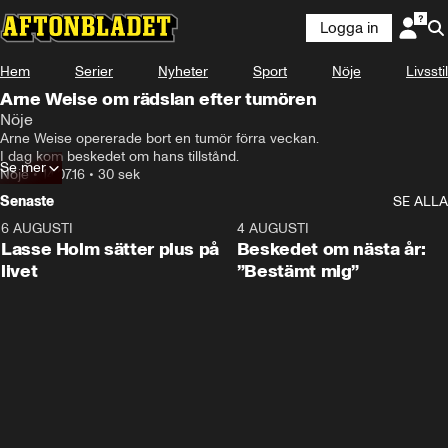
Logga in
Hem
Serier
Nyheter
Sport
Nöje
Livsstil
Arne Weise om rädslan efter tumören
Nöje
Arne Weise opererade bort en tumör förra veckan.

I dag kom beskedet om hans tillstånd.
Se mer
Nöje
•
14.07.16
•
30 sek
Senaste
SE ALLA
6 AUGUSTI
1:04
4 AUGUSTI
Lasse Holm sätter plus på
Beskedet om nästa år:
livet
”Bestämt mig”