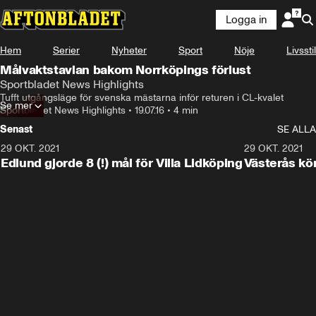
Logga in
Hem
Serier
Nyheter
Sport
Nöje
Livsstil
Målvaktstavlan bakom Norrköpings förlust
Sportbladet News Highlights
Tufft utgångsläge för svenska mästarna inför returen i CL-kvalet
Se mer
Sportbladet News Highlights
•
19.07.16
•
4 min
Senast
SE ALLA
29 OKT. 2021
4:11
29 OKT. 2021
Edlund gjorde 8 (!) mål för Villa Lidköping
Västerås kö