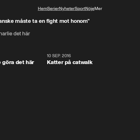
Hem
Serier
Nyheter
Sport
Nöje
Mer
Livsstil
"Kanske måste ta en fight mot honom"
harlie det här
1:34
10 SEP. 2016
0:2
e göra det här
Katter på catwalk