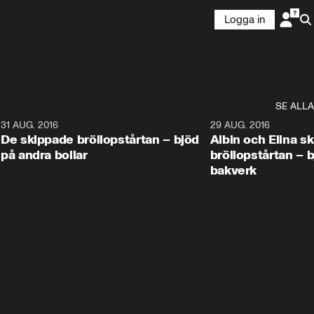
Logga in
SE ALLA
9
31 AUG. 2016
1:02
29 AUG. 2016
De skippade bröllopstårtan – bjöd
Albin och Elina s
på andra bollar
bröllopstårtan – 
bakverk