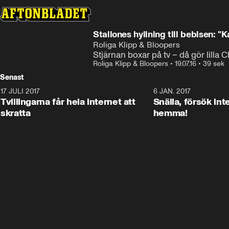
Stallones hyllning till bebisen: 
Roliga Klipp & Bloopers
Stjärnan boxar på tv – då gör lilla C
Roliga Klipp & Bloopers
•
19.07.16
•
39 sek
Senast
17 JULI 2017
0:29
6 JAN. 2017
Tvillingarna får hela internet att
Snälla, försök int
skratta
hemma!