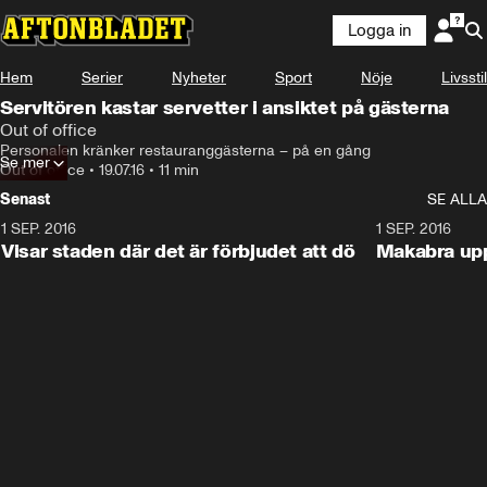
Logga in
Hem
Serier
Nyheter
Sport
Nöje
Livsstil
Servitören kastar servetter i ansiktet på gästerna
Out of office
Personalen kränker restauranggästerna – på en gång
Se mer
Out of office
•
19.07.16
•
11 min
Senast
SE ALLA
1 SEP. 2016
11:38
1 SEP. 2016
Visar staden där det är förbjudet att dö
Makabra upp