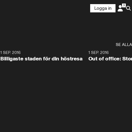
Logga in
SE ALLA
8
1 SEP. 2016
11:38
1 SEP. 2016
Billigaste staden för din höstresa
Out of office: St