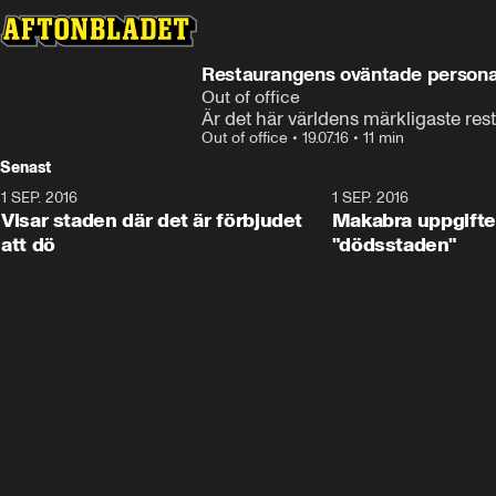
Restaurangens oväntade persona
Out of office
Är det här världens märkligaste re
Out of office
•
19.07.16
•
11 min
Senast
1 SEP. 2016
11:38
1 SEP. 2016
Visar staden där det är förbjudet
Makabra uppgift
att dö
"dödsstaden"