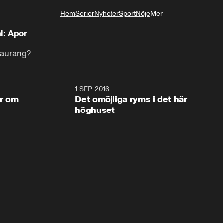
Hem
Serier
Nyheter
Sport
Nöje
Mer
Livsstil
l: Apor
staurang?
11:38
1 SEP. 2016
11:3
er om
Det omöjliga ryms i det här
höghuset