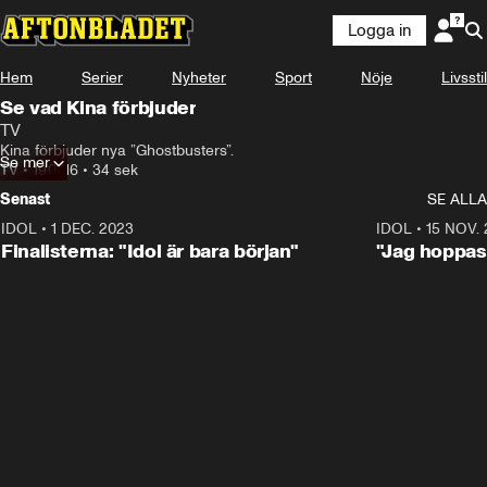
Logga in
Hem
Serier
Nyheter
Sport
Nöje
Livsstil
Se vad Kina förbjuder
TV
Kina förbjuder nya ”Ghostbusters”.
Se mer
TV
•
19.07.16
•
34 sek
Senast
SE ALLA
IDOL
•
1 DEC. 2023
0:56
IDOL
•
15 NOV.
Finalisterna: "Idol är bara början"
"Jag hoppas 