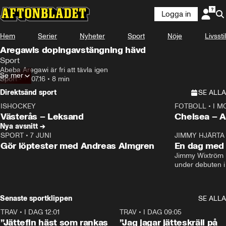
Logga in
Hem
Serier
Nyheter
Sport
Nöje
Livsstil
Aregawis dopingavstängning hävd
Sport
Abeba Aregawi är fri att tävla igen
Se mer
Sport
•
14.07.16
•
8 min
Direktsänd sport
SE ALLA
ISHOCKEY
FOTBOLL
•
I M
LIVE
Plus
Plus
Västerås – Leksand
Chels
Nya avsnitt →
SPORT
•
7 JUNI
16:36
JIMMY HJÄRTA
Gör löptester med Andreas Almgren
En dag med 
Jimmy Wixtröm 
under debuten i
Senaste sportklippen
SE ALLA
TRAV
•
I DAG 12:01
5:16
TRAV
•
I DAG 09:05
”Jättefin häst som rankas
”Jag jagar jätteskräll på