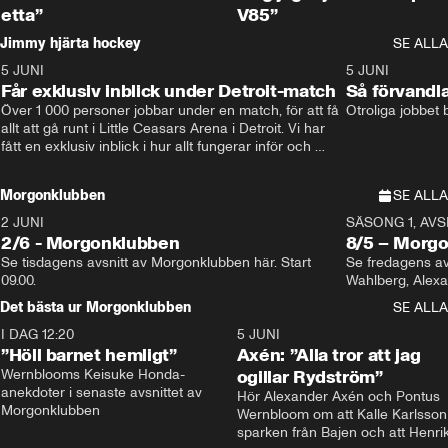
etta”
V85”
Jimmy hjärta hockey
SE ALLA
5 JUNI
11:14
5 JUNI
Får exklusiv inblick under Detroit-match
Så förvandl
Över 1 000 personer jobbar under en match, för att få 
Otroliga jobbet
allt att gå runt i Little Ceasars Arena i Detroit. Vi har 
fått en exklusiv inblick i hur allt fungerar inför och 
under match i världens bästa hockeyliga
Morgonklubben
SE ALLA
2 JUNI
SÄSONG 1, AVSN
2/6 - Morgonklubben
8/5 – Morg
Se tisdagens avsnitt av Morgonklubben här. Start 
Se fredagens av
09.00. 
Det bästa ur Morgonklubben
SE ALLA
I DAG 12:20
1:14
5 JUNI
”Höll barnet hemligt”
Axén: ”Alla tror att jag
Wernblooms Keisuke Honda-
ogillar Rydström”
anekdoter i senaste avsnittet av 
Hör Alexander Axén och Pontus 
Morgonklubben
Wernbloom om att Kalle Karlsson 
sparken från Bajen och att Henrik