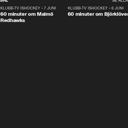
SHL
SE ALLA
KLUBB-TV ISHOCKEY
•
7 JUNI
1:02:53
KLUBB-TV ISHOCKEY
•
6 JUNI
1:0
Plus
60 minuter om Malmö
60 minuter om Björklöve
Redhawks