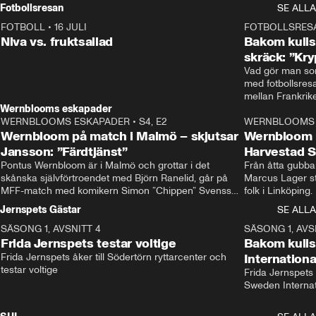
Rydström tar över
Fotbollsresan
SE ALLA
FOTBOLL
•
16 JULI
0:44
FOTBOLLSRES
Niva vs. fruktsallad
Bakom kulis
skräck: ”Kry
Vad gör man som
med fotbollsres
Wernblooms eskapader
WERNBLOOMS ESKAPADER
•
S4, E2
38:23
WERNBLOOMS 
Wernbloom på match i Malmö – skjutsar
Wernbloom 
Jansson: ”Färdtjänst”
Harvestad 
Pontus Wernbloom är i Malmö och grottar i det 
Från åtta gubbar 
skånska självförtroendet med Björn Ranelid, går på 
Marcus Lager sta
MFF-match med komikern Simon ”Chippen” Svensson 
folk i Linköping
och hjälper skadade stjärnbacken Pontus Jansson 
och Wernbloom kl
Jernspets Gästar
SE ALLA
hem. 
SÄSONG 1, AVSNITT 4
13:37
SÄSONG 1, AVS
Frida Jernspets testar voltige
Bakom kuli
Frida Jernspets åker till Södertörn ryttarcenter och 
Internation
testar voltige
Frida Jernspets 
Sweden Interna