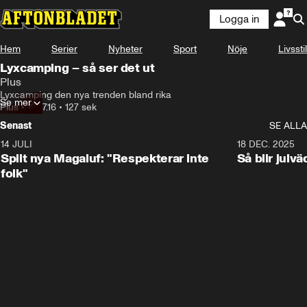
Logga in
Hem
Serier
Nyheter
Sport
Nöje
Livsstil
Lyxcamping – så ser det ut
Plus
Lyxcamping den nya trenden bland rika
Se mer
Plus
•
19.07.16
•
127 sek
Senast
SE ALLA
14 JULI
1:34
18 DEC. 2025
Split nya Magaluf: "Respekterar inte
Så blir julv
folk"