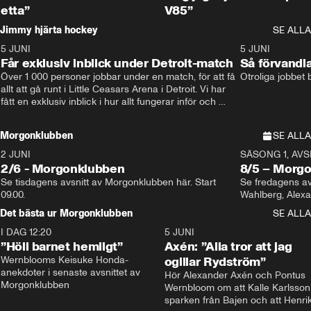
etta”
V85”
Jimmy hjärta hockey
SE ALLA
5 JUNI
11:14
5 JUNI
Får exklusiv inblick under Detroit-match
Så förvandl
Över 1 000 personer jobbar under en match, för att få 
Otroliga jobbet
allt att gå runt i Little Ceasars Arena i Detroit. Vi har 
fått en exklusiv inblick i hur allt fungerar inför och 
under match i världens bästa hockeyliga
Morgonklubben
SE ALLA
2 JUNI
SÄSONG 1, AVSN
2/6 - Morgonklubben
8/5 – Morg
Se tisdagens avsnitt av Morgonklubben här. Start 
Se fredagens av
09.00. 
Det bästa ur Morgonklubben
SE ALLA
I DAG 12:20
1:14
5 JUNI
”Höll barnet hemligt”
Axén: ”Alla tror att jag
Wernblooms Keisuke Honda-
ogillar Rydström”
anekdoter i senaste avsnittet av 
Hör Alexander Axén och Pontus 
Morgonklubben
Wernbloom om att Kalle Karlsson 
sparken från Bajen och att Henrik