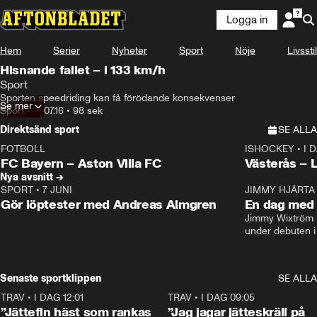
Logga in
Hem
Serier
Nyheter
Sport
Nöje
Livsstil
Hisnande fallet – i 133 km/h
Sport
Sporten speedriding kan få förödande konsekvenser
Se mer
Sport
•
14.07.16
•
98 sek
Direktsänd sport
SE ALLA
FOTBOLL
ISHOCKEY
•
I 
LIVE
Plus
Plus
FC Bayern – Aston Villa FC
Västerås – 
Nya avsnitt →
SPORT
•
7 JUNI
16:36
JIMMY HJÄRTA
Gör löptester med Andreas Almgren
En dag med 
Jimmy Wixtröm 
under debuten i
Senaste sportklippen
SE ALLA
TRAV
•
I DAG 12:01
5:16
TRAV
•
I DAG 09:05
”Jättefin häst som rankas
”Jag jagar jätteskräll på