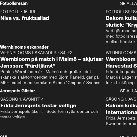
Rydström tar över
Fotbollsresan
SE ALLA
FOTBOLL
•
16 JULI
0:44
FOTBOLLSRES
Niva vs. fruktsallad
Bakom kulis
skräck: ”Kry
Vad gör man som
med fotbollsres
Wernblooms eskapader
WERNBLOOMS ESKAPADER
•
S4, E2
38:23
WERNBLOOMS 
Wernbloom på match i Malmö – skjutsar
Wernbloom 
Jansson: ”Färdtjänst”
Harvestad 
Pontus Wernbloom är i Malmö och grottar i det 
Från åtta gubbar 
skånska självförtroendet med Björn Ranelid, går på 
Marcus Lager sta
MFF-match med komikern Simon ”Chippen” Svensson 
folk i Linköping
och hjälper skadade stjärnbacken Pontus Jansson 
och Wernbloom kl
Jernspets Gästar
SE ALLA
hem. 
SÄSONG 1, AVSNITT 4
13:37
SÄSONG 1, AVS
Frida Jernspets testar voltige
Bakom kuli
Frida Jernspets åker till Södertörn ryttarcenter och 
Internation
testar voltige
Frida Jernspets 
Sweden Interna