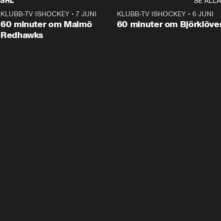
SHL
SE ALLA
KLUBB-TV ISHOCKEY
•
7 JUNI
1:02:53
KLUBB-TV ISHOCKEY
•
6 JUNI
1:0
Plus
60 minuter om Malmö
60 minuter om Björklöve
Redhawks