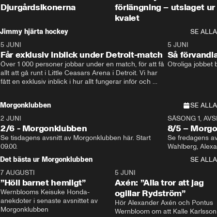
Djurgårdsikonerna
förlängning – utslaget ur
kvalet
Jimmy hjärta hockey
SE ALLA
5 JUNI
11:14
5 JUNI
Får exklusiv inblick under Detroit-match
Så förvandl
Över 1 000 personer jobbar under en match, för att få 
Otroliga jobbet
allt att gå runt i Little Ceasars Arena i Detroit. Vi har 
fått en exklusiv inblick i hur allt fungerar inför och 
under match i världens bästa hockeyliga
Morgonklubben
SE ALLA
2 JUNI
SÄSONG 1, AVSN
2/6 - Morgonklubben
8/5 – Morg
Se tisdagens avsnitt av Morgonklubben här. Start 
Se fredagens av
09.00. 
Det bästa ur Morgonklubben
SE ALLA
7 AUGUSTI
1:14
5 JUNI
”Höll barnet hemligt”
Axén: ”Alla tror att jag
Wernblooms Keisuke Honda-
ogillar Rydström”
anekdoter i senaste avsnittet av 
Hör Alexander Axén och Pontus 
Morgonklubben
Wernbloom om att Kalle Karlsson 