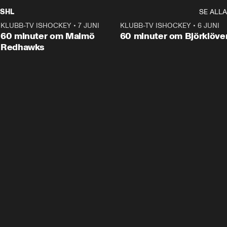
SHL
SE ALLA
KLUBB-TV ISHOCKEY
•
7 JUNI
1:02:53
KLUBB-TV ISHOCKEY
•
6 JUNI
1:0
Plus
60 minuter om Malmö
60 minuter om Björklöve
Redhawks