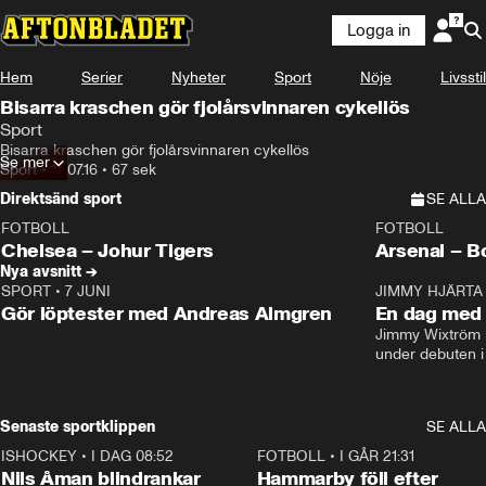
Logga in
Hem
Serier
Nyheter
Sport
Nöje
Livsstil
Bisarra kraschen gör fjolårsvinnaren cykellös
Sport
Bisarra kraschen gör fjolårsvinnaren cykellös
Se mer
Sport
•
14.07.16
•
67 sek
Direktsänd sport
SE ALLA
FOTBOLL
FOTBOLL
LIVE
Plus
Plus
Chelsea – Johur Tigers
Arsenal – B
Nya avsnitt →
SPORT
•
7 JUNI
16:36
JIMMY HJÄRTA
Gör löptester med Andreas Almgren
En dag med 
Jimmy Wixtröm 
under debuten i
Senaste sportklippen
SE ALLA
ISHOCKEY
•
I DAG 08:52
1:08
FOTBOLL
•
I GÅR 21:31
Nils Åman blindrankar
Hammarby föll efter