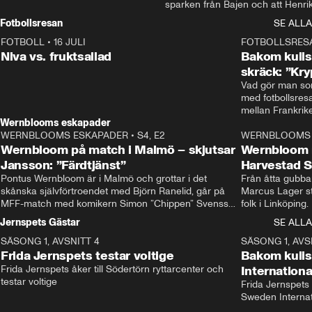
sparken från Bajen och att Henrik
Rydström tar över
Fotbollsresan
SE ALLA
FOTBOLL
•
16 JULI
0:44
FOTBOLLSRES
Niva vs. fruktsallad
Bakom kulis
skräck: ”Kry
Vad gör man som
med fotbollsres
Wernblooms eskapader
WERNBLOOMS ESKAPADER
•
S4, E2
38:23
WERNBLOOMS 
Wernbloom på match i Malmö – skjutsar
Wernbloom 
Jansson: ”Färdtjänst”
Harvestad 
Pontus Wernbloom är i Malmö och grottar i det 
Från åtta gubbar 
skånska självförtroendet med Björn Ranelid, går på 
Marcus Lager sta
MFF-match med komikern Simon ”Chippen” Svensson 
folk i Linköping
och hjälper skadade stjärnbacken Pontus Jansson 
och Wernbloom kl
Jernspets Gästar
SE ALLA
hem. 
SÄSONG 1, AVSNITT 4
13:37
SÄSONG 1, AVS
Frida Jernspets testar voltige
Bakom kuli
Frida Jernspets åker till Södertörn ryttarcenter och 
Internation
testar voltige
Frida Jernspets 
Sweden Interna