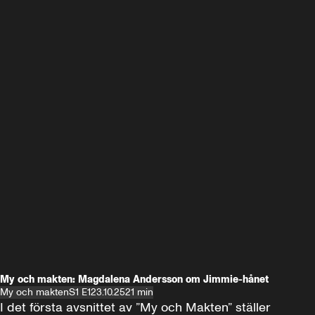
My och makten: Magdalena Andersson om Jimmie-hånet
My och makten
S1 E1
23.10.25
21 min
I det första avsnittet av ”My och Makten” ställer 