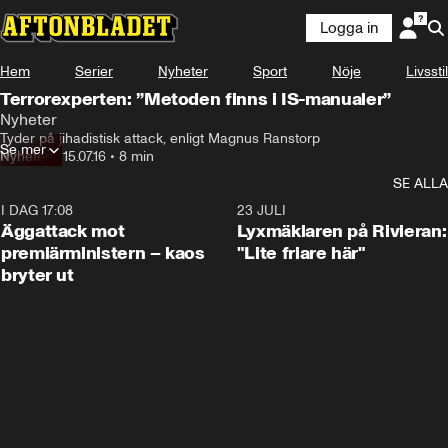
Logga in
Hem
Serier
Nyheter
Sport
Nöje
Livsstil
Terrorexperten: ”Metoden finns i IS-manualer”
Nyheter
Tyder på jihadistisk attack, enligt Magnus Ranstorp
Se mer
Nyheter
•
15.07.16
•
8 min
SE ALLA
I DAG 17:08
0:37
23 JULI
Äggattack mot
Lyxmäklaren på Rivieran:
premiärministern – kaos
"Lite friare här"
bryter ut