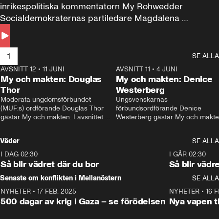
inrikespolitiska kommentatorn My Rohwedder 
Socialdemokraternas partiledare Magdalena 
Andersson till svars.
1
SE ALLA
AVSNITT 12
•
11 JUNI
26:27
AVSNITT 11
•
4 JUNI
2
My och makten: Douglas
My och makten: Denice
Thor
Westerberg
Moderata ungdomsförbundet 
Ungsvenskarnas 
(MUF:s) ordförande Douglas Thor 
förbundsordförande Denice 
gästar My och makten. I avsnittet 
Westerberg gästar My och makten.
diskuteras tonårsutvisningarna och 
avsnittet diskuteras migrationsfrå
hur Moderaterna ska locka väljare till 
och hur SD ska locka kvinnliga 
Väder
SE ALLA
valet i höst. 
väljare. 
I DAG 02:30
1:06
I GÅR 02:30
Så blir vädret där du bor
Så blir vädr
Senaste om konflikten i Mellanöstern
SE ALLA
NYHETER
•
17 FEB. 2025
0:45
NYHETER
•
16 F
500 dagar av krig i Gaza – se förödelsen
Nya vapen ti