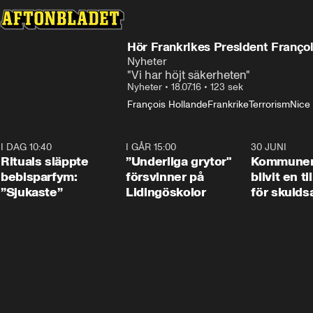
Hör Frankrikes President Françoi
Nyheter
"Vi har höjt säkerheten"
Nyheter
•
18.07.16
•
123 sek
François Hollande
Frankrike
Terrorism
Nice
I DAG 10:40
1:01
I GÅR 15:00
1:07
30 JUNI
Rituals släppte
”Underliga grytor"
Kommune
bebisparfym:
försvinner på
blivit en ti
”Sjukaste”
Lidingöskolor
för skulds