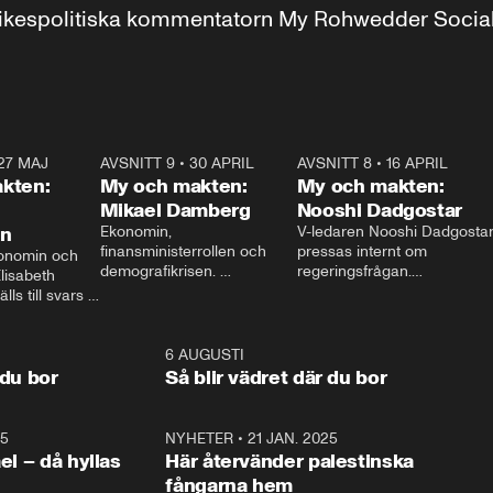
r inrikespolitiska kommentatorn My Rohwedder Soci
27 MAJ
3:51
AVSNITT 9
•
30 APRIL
24:00
AVSNITT 8
•
16 APRIL
25:1
kten:
My och makten:
My och makten:
Mikael Damberg
Nooshi Dadgostar
on
Ekonomin, 
V-ledaren Nooshi Dadgostar
finansministerrollen och 
pressas internt om 
onomin och 
demografikrisen. 
regeringsfrågan.

lisabeth 
Oppositionen ställs till svars 
I Aftonbladets 
ls till svars 
när Socialdemokraternas 
partiledarutfrågning ”My 
stern gästar 
Mikael Damberg gästar My 
och Makten” sätter hon ner 
My och Makten. 
och Makten. 
foten mot kritikerna:

1:06
6 AUGUSTI
1:0
– Vi ställer upp i val. Ska vi 
 du bor
Så blir vädret där du bor
vara med så sitter vi förstås 
25
1:22
NYHETER
•
21 JAN. 2025
0:5
ael – då hyllas
Här återvänder palestinska
fångarna hem