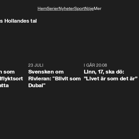
Hem
Serier
Nyheter
Sport
Nöje
Mer
Livsstil
s Hollandes tal
1:24
23 JULI
1:42
I GÅR 20:08
4:3
n som
Svensken om
Linn, 17, ska dö:
llflyktsort
Rivieran: "Blivit som
”Livet är som det är”
atta
Dubai"