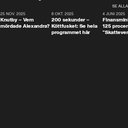
SE ALLA
3
25 NOV. 2025
31:05
8 OKT. 2025
4:29
4 JUNI 2025
Knutby – Vem
200 sekunder –
Finansmin
mördade Alexandra?
Köttfusket: Se hela
125 procent
programmet här
"Skattever
viktig uppg