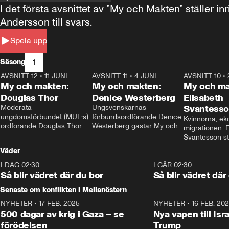
I det första avsnittet av ”My och Makten” ställe
Andersson till svars.
Spela upp
1
Säsong
AVSNITT 12
•
11 JUNI
26:27
AVSNITT 11
•
4 JUNI
23:40
AVSNITT 10
•
My och makten:
My och makten:
My och ma
Douglas Thor
Denice Westerberg
Elisabeth
Moderata 
Ungsvenskarnas 
Svantess
ungdomsförbundet (MUF:s) 
förbundsordförande Denice 
Kvinnorna, ek
ordförande Douglas Thor 
Westerberg gästar My och 
migrationen. E
gästar My och makten. I 
makten. I avsnittet 
Svantesson stäl
avsnittet diskuteras 
diskuteras migrationsfrågan 
när finansmini
Väder
tonårsutvisningarna och hur 
och hur SD ska locka 
Moderaterna ska locka 
kvinnliga väljare. 
I DAG 02:30
1:06
I GÅR 02:30
väljare till valet i höst. 
Så blir vädret där du bor
Så blir vädret där
Senaste om konflikten i Mellanöstern
NYHETER
•
17 FEB. 2025
0:45
NYHETER
•
16 FEB. 20
500 dagar av krig i Gaza – se
Nya vapen till Isr
förödelsen
Trump