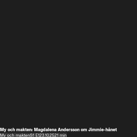
My och makten: Magdalena Andersson om Jimmie-hånet
My och makten
S1 E1
23.10.25
21 min