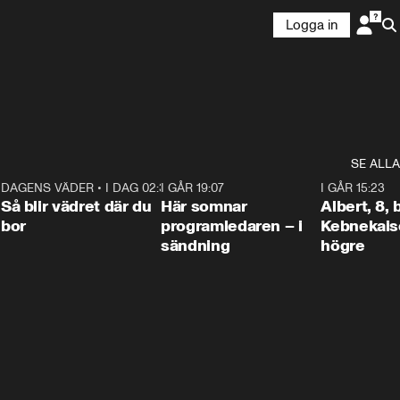
Logga in
SE ALLA
6
DAGENS VÄDER
•
I DAG 02:30
1:06
I GÅR 19:07
0:45
I GÅR 15:23
Så blir vädret där du
Här somnar
Albert, 8,
bor
programledaren – i
Kebnekaise
sändning
högre