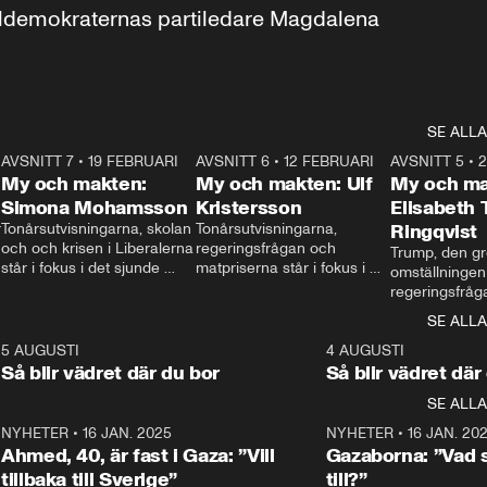
aldemokraternas partiledare Magdalena 
SE ALLA
7
AVSNITT 7
•
19 FEBRUARI
24:30
AVSNITT 6
•
12 FEBRUARI
27:30
AVSNITT 5
•
My och makten:
My och makten: Ulf
My och ma
Simona Mohamsson
Kristersson
Elisabeth
 
Tonårsutvisningarna, skolan 
Tonårsutvisningarna, 
Ringqvist
och och krisen i Liberalerna 
regeringsfrågan och 
Trump, den gr
står i fokus i det sjunde 
matpriserna står i fokus i 
omställningen
avsnittet av ”My och 
det sjätte avsnittet av ”My 
regeringsfråga
makten”. Se när 
och makten”. Se när 
centrum i det 
SE ALLA
Aftonbladets inrikespolitiska 
Aftonbladets inrikespolitiska 
avsnittet av ”
kommentator My 
kommentator My 
6
5 AUGUSTI
1:06
4 AUGUSTI
Makten”. Se nä
Rohwedder ställer 
Rohwedder ställer 
Så blir vädret där du bor
Så blir vädret där
Aftonbladets in
utbildnings- och 
statsminister Ulf Kristersson 
kommentator 
SE ALLA
integrationsminister Simona 
till svars.
Rohwedder stäl
Mohamsson till svars.
Centerpartiets
2
NYHETER
•
16 JAN. 2025
1:01
NYHETER
•
16 JAN. 20
Thand Ring till
Ahmed, 40, är fast i Gaza: ”Vill
Gazaborna: ”Vad s
tillbaka till Sverige”
till?”