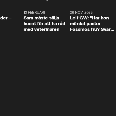
4:24
10 FEBRUARI
4:13
26 NOV. 2025
8:1
der –
Sara måste sälja
Leif GW: ”Har hon
huset för att ha råd
mördat pastor
med veterinären
Fossmos fru? Svar
nej.”