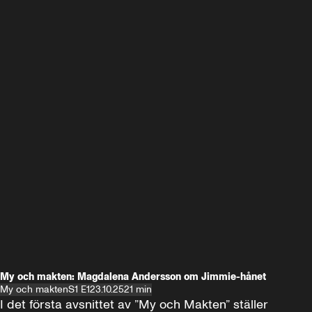
My och makten: Magdalena Andersson om Jimmie-hånet
My och makten
S1 E1
23.10.25
21 min
I det första avsnittet av ”My och Makten” ställer 