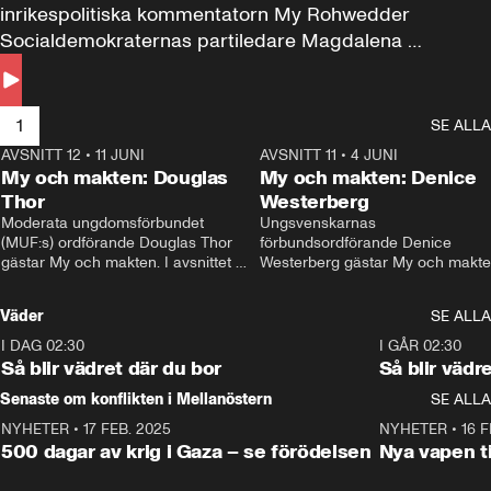
inrikespolitiska kommentatorn My Rohwedder 
Socialdemokraternas partiledare Magdalena 
Andersson till svars.
1
SE ALLA
AVSNITT 12
•
11 JUNI
26:27
AVSNITT 11
•
4 JUNI
2
My och makten: Douglas
My och makten: Denice
Thor
Westerberg
Moderata ungdomsförbundet 
Ungsvenskarnas 
(MUF:s) ordförande Douglas Thor 
förbundsordförande Denice 
gästar My och makten. I avsnittet 
Westerberg gästar My och makten.
diskuteras tonårsutvisningarna och 
avsnittet diskuteras migrationsfrå
hur Moderaterna ska locka väljare till 
och hur SD ska locka kvinnliga 
Väder
SE ALLA
valet i höst. 
väljare. 
I DAG 02:30
1:06
I GÅR 02:30
Så blir vädret där du bor
Så blir vädr
Senaste om konflikten i Mellanöstern
SE ALLA
NYHETER
•
17 FEB. 2025
0:45
NYHETER
•
16 F
500 dagar av krig i Gaza – se förödelsen
Nya vapen ti