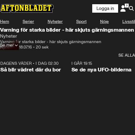
Logga in
Hem
Serier
Nyheter
Sport
Nöje
Livsstil
Varning för starka bilder - här skjuts gärningsmannen
Nyheter
Varning för starka bilder - här skjuts gärningsmannen
Se mer
Nyheter
•
18.07.16
•
20 sek
SE ALLA
DAGENS VÄDER
•
I DAG 02:30
1:06
I GÅR 19:15
Så blir vädret där du bor
Se de nya UFO-bilderna