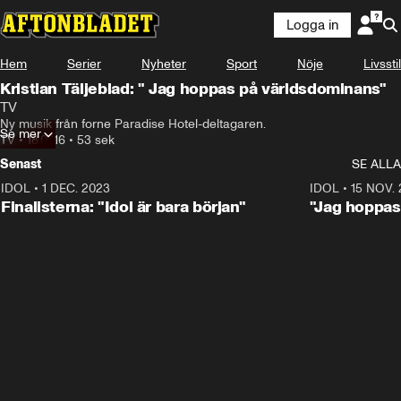
Logga in
Hem
Serier
Nyheter
Sport
Nöje
Livsstil
Kristian Täljeblad: " Jag hoppas på världsdominans"
TV
Ny musik från forne Paradise Hotel-deltagaren.
Se mer
TV
•
18.07.16
•
53 sek
Senast
SE ALLA
IDOL
•
1 DEC. 2023
0:56
IDOL
•
15 NOV.
Finalisterna: "Idol är bara början"
"Jag hoppas 