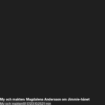
My och makten: Magdalena Andersson om Jimmie-hånet
My och makten
S1 E1
23.10.25
21 min