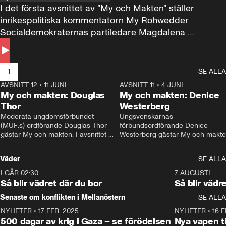
I det första avsnittet av ”My och Makten” ställer 
inrikespolitiska kommentatorn My Rohwedder 
Socialdemokraternas partiledare Magdalena 
Andersson till svars.
1
SE ALLA
AVSNITT 12
•
11 JUNI
26:27
AVSNITT 11
•
4 JUNI
2
My och makten: Douglas
My och makten: Denice
Thor
Westerberg
Moderata ungdomsförbundet 
Ungsvenskarnas 
(MUF:s) ordförande Douglas Thor 
förbundsordförande Denice 
gästar My och makten. I avsnittet 
Westerberg gästar My och makten.
diskuteras tonårsutvisningarna och 
avsnittet diskuteras migrationsfrå
hur Moderaterna ska locka väljare till 
och hur SD ska locka kvinnliga 
Väder
SE ALLA
valet i höst. 
väljare. 
I GÅR 02:30
1:06
7 AUGUSTI
Så blir vädret där du bor
Så blir vädr
Senaste om konflikten i Mellanöstern
SE ALLA
NYHETER
•
17 FEB. 2025
0:45
NYHETER
•
16 F
500 dagar av krig i Gaza – se förödelsen
Nya vapen ti