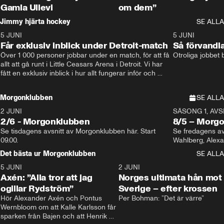
Gamla Ullevi
om dem”
Jimmy hjärta hockey
SE ALLA
5 JUNI
11:14
5 JUNI
Får exklusiv inblick under Detroit-match
Så förvandl
Över 1 000 personer jobbar under en match, för att få 
Otroliga jobbet
allt att gå runt i Little Ceasars Arena i Detroit. Vi har 
fått en exklusiv inblick i hur allt fungerar inför och 
under match i världens bästa hockeyliga
Morgonklubben
SE ALLA
2 JUNI
SÄSONG 1, AVSN
2/6 - Morgonklubben
8/5 – Morg
Se tisdagens avsnitt av Morgonklubben här. Start 
Se fredagens av
09.00. 
Det bästa ur Morgonklubben
SE ALLA
5 JUNI
0:44
2 JUNI
Axén: ”Alla tror att jag
Norges ultimata hån mot
ogillar Rydström”
Sverige – efter krossen
Hör Alexander Axén och Pontus 
Per Bohman: ”Det är värre”
Wernbloom om att Kalle Karlsson får 
sparken från Bajen och att Henrik 