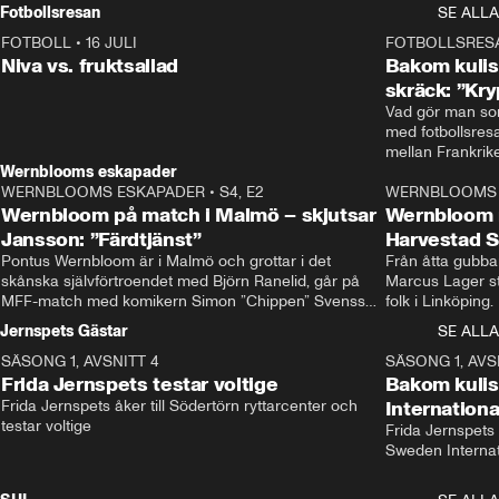
Rydström tar över
Fotbollsresan
SE ALLA
FOTBOLL
•
16 JULI
0:44
FOTBOLLSRES
Niva vs. fruktsallad
Bakom kulis
skräck: ”Kry
Vad gör man som
med fotbollsres
Wernblooms eskapader
WERNBLOOMS ESKAPADER
•
S4, E2
38:23
WERNBLOOMS 
Wernbloom på match i Malmö – skjutsar
Wernbloom 
Jansson: ”Färdtjänst”
Harvestad 
Pontus Wernbloom är i Malmö och grottar i det 
Från åtta gubbar 
skånska självförtroendet med Björn Ranelid, går på 
Marcus Lager sta
MFF-match med komikern Simon ”Chippen” Svensson 
folk i Linköping
och hjälper skadade stjärnbacken Pontus Jansson 
och Wernbloom kl
Jernspets Gästar
SE ALLA
hem. 
SÄSONG 1, AVSNITT 4
13:37
SÄSONG 1, AVS
Frida Jernspets testar voltige
Bakom kuli
Frida Jernspets åker till Södertörn ryttarcenter och 
Internation
testar voltige
Frida Jernspets 
Sweden Interna