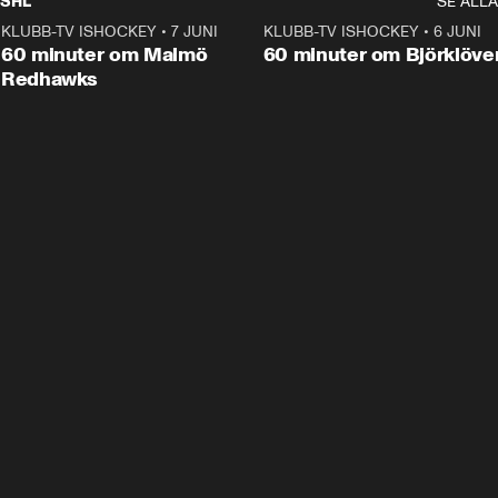
SHL
SE ALLA
KLUBB-TV ISHOCKEY
•
7 JUNI
1:02:53
KLUBB-TV ISHOCKEY
•
6 JUNI
1:0
Plus
60 minuter om Malmö
60 minuter om Björklöve
Redhawks