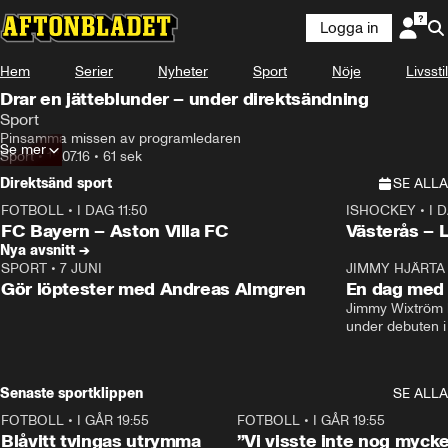
Logga in
Hem
Serier
Nyheter
Sport
Nöje
Livsstil
Drar en jätteblunder – under direktsändning
Sport
Pinsamma missen av programledaren
Se mer
Sport
•
18.07.16
•
61 sek
Direktsänd sport
SE ALLA
FOTBOLL
•
I DAG 11:50
ISHOCKEY
•
I 
Plus
Plus
FC Bayern – Aston Villa FC
Västerås – 
Nya avsnitt →
SPORT
•
7 JUNI
16:36
JIMMY HJÄRTA
Gör löptester med Andreas Almgren
En dag med 
Jimmy Wixtröm 
under debuten i
Senaste sportklippen
SE ALLA
FOTBOLL
•
I GÅR 19:55
0:29
FOTBOLL
•
I GÅR 19:55
Blåvitt tvingas utrymma
”Vi visste inte nog mycke