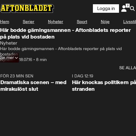
Logga in
Hem
Serier
Nyheter
Sport
Nöje
Livsstil
Här bodde gärningsmannen - Aftonbladets reporter
på plats vid bostaden
Nyheter
Här bodde gärningsmannen - Aftonbladets reporter på plats vid 
bostaden
Se mer
Nyheter
•
18.07.16
•
8 min
SE ALLA
FÖR 23 MIN SEN
0:42
I DAG 12:19
Dramatiska scenen – med
Här knockas politikern p
mirakulöst slut
stranden