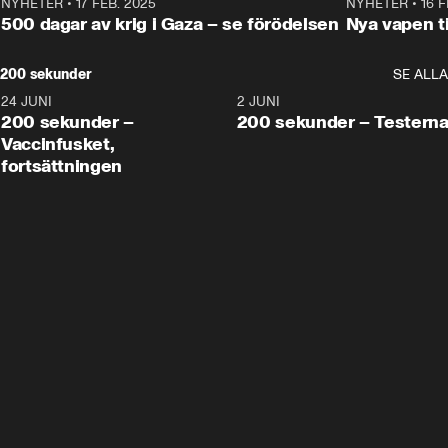
NYHETER
•
17 FEB. 2025
0:45
NYHETER
•
16 F
500 dagar av krig i Gaza – se förödelsen
Nya vapen ti
200 sekunder
SE ALLA
24 JUNI
5:00
2 JUNI
200 sekunder –
200 sekunder – Testern
Vaccinfusket,
fortsättningen