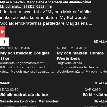
My och makten: Magdalena Andersson om Jimmie-hånet
My och makten
S1 E1
23.10.25
21 min
I det första avsnittet av ”My och Makten” ställer 
inrikespolitiska kommentatorn My Rohwedder 
Socialdemokraternas partiledare Magdalena 
Andersson till svars.
1
SE ALLA
AVSNITT 12
•
11 JUNI
26:27
AVSNITT 11
•
4 JUNI
2
My och makten: Douglas
My och makten: Denice
Thor
Westerberg
Moderata ungdomsförbundet 
Ungsvenskarnas 
(MUF:s) ordförande Douglas Thor 
förbundsordförande Denice 
gästar My och makten. I avsnittet 
Westerberg gästar My och makten.
diskuteras tonårsutvisningarna och 
avsnittet diskuteras migrationsfrå
hur Moderaterna ska locka väljare till 
och hur SD ska locka kvinnliga 
Väder
SE ALLA
valet i höst. 
väljare. 
I DAG 02:30
1:06
I GÅR 02:30
Så blir vädret där du bor
Så blir vädr
Senaste om konflikten i Mellanöstern
SE ALLA