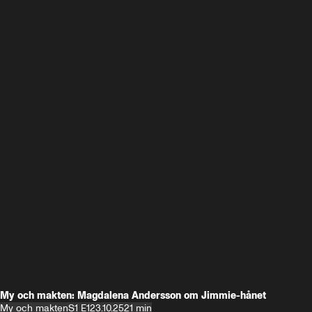
My och makten: Magdalena Andersson om Jimmie-hånet
My och makten
S1 E1
23.10.25
21 min