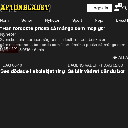
Logga in
Hem
Serier
Nyheter
Sport
Nöje
Livsstil
"Han försökte pricka så många som möjligt"
Nyheter
Svenske John Lambert såg rakt in i lastbilen och beskriver 
gärningsmannens beteende som "han försökte pricka så många som 
Se mer
möjligt".
Nyheter
•
18.07.16
•
6 min
SE ALLA
I DAG 06:40
0:47
DAGENS VÄDER
•
I DAG 02:30
Sex dödade i skolskjutning
Så blir vädret där du bor