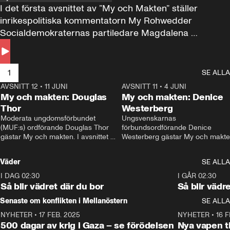
I det första avsnittet av ”My och Makten” ställer 
inrikespolitiska kommentatorn My Rohwedder 
Socialdemokraternas partiledare Magdalena 
Andersson till svars.
1
SE ALLA
AVSNITT 12
•
11 JUNI
26:27
AVSNITT 11
•
4 JUNI
2
My och makten: Douglas
My och makten: Denice
Thor
Westerberg
Moderata ungdomsförbundet 
Ungsvenskarnas 
(MUF:s) ordförande Douglas Thor 
förbundsordförande Denice 
gästar My och makten. I avsnittet 
Westerberg gästar My och makten.
diskuteras tonårsutvisningarna och 
avsnittet diskuteras migrationsfrå
hur Moderaterna ska locka väljare till 
och hur SD ska locka kvinnliga 
Väder
SE ALLA
valet i höst. 
väljare. 
I DAG 02:30
1:06
I GÅR 02:30
Så blir vädret där du bor
Så blir vädr
Senaste om konflikten i Mellanöstern
SE ALLA
NYHETER
•
17 FEB. 2025
0:45
NYHETER
•
16 F
500 dagar av krig i Gaza – se förödelsen
Nya vapen ti