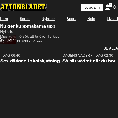
Logga in
Hem
Serier
Nyheter
Sport
Nöje
Livsstil
Nu ger kuppmakarna upp
Nyheter
Misslyckat försök att ta över Turkiet
Se mer
Nyheter
•
18.07.16
•
54 sek
SE ALLA
I DAG 06:40
0:47
DAGENS VÄDER
•
I DAG 02:30
Sex dödade i skolskjutning
Så blir vädret där du bor