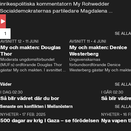
inrikespolitiska kommentatorn My Rohwedder 
Socialdemokraternas partiledare Magdalena 
Andersson till svars.
1
SE ALLA
AVSNITT 12
•
11 JUNI
26:27
AVSNITT 11
•
4 JUNI
2
My och makten: Douglas
My och makten: Denice
Thor
Westerberg
Moderata ungdomsförbundet 
Ungsvenskarnas 
(MUF:s) ordförande Douglas Thor 
förbundsordförande Denice 
gästar My och makten. I avsnittet 
Westerberg gästar My och makten.
diskuteras tonårsutvisningarna och 
avsnittet diskuteras migrationsfrå
hur Moderaterna ska locka väljare till 
och hur SD ska locka kvinnliga 
Väder
SE ALLA
valet i höst. 
väljare. 
I DAG 02:30
1:06
I GÅR 02:30
Så blir vädret där du bor
Så blir vädr
Senaste om konflikten i Mellanöstern
SE ALLA
NYHETER
•
17 FEB. 2025
0:45
NYHETER
•
16 F
500 dagar av krig i Gaza – se förödelsen
Nya vapen ti