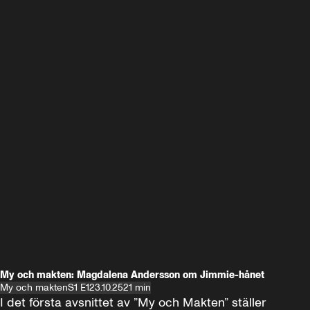
My och makten: Magdalena Andersson om Jimmie-hånet
My och makten
S1 E1
23.10.25
21 min
I det första avsnittet av ”My och Makten” ställer 