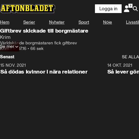
Logga in
Hem
Serier
Nyheter
Sport
Nöje
Livsstil
Giftbrev skickade till borgmästare
Krim
Världskände borgmästaren fick giftbrev
Se mer
Krim
•
18.07.16
•
66 sek
Senast
SE ALLA
15 NOV. 2021
3:28
14 OKT. 2021
Så dödas kvinnor i nära relationer
Så lever gö