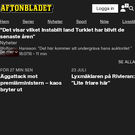
Logga in
Hem
Serier
Nyheter
Sport
Nöje
Livsstil
”Det visar vilket instabilt land Turkiet har blivit de
senaste åren"
Nyheter
Wolfgang Hansson: "Det här kommer att undergräva hans auktoritet "
Se mer
Nyheter
•
18.07.16
•
11 min
SE ALLA
FÖR 27 MIN SEN
0:37
23 JULI
Äggattack mot
Lyxmäklaren på Rivieran:
premiärministern – kaos
"Lite friare här"
bryter ut