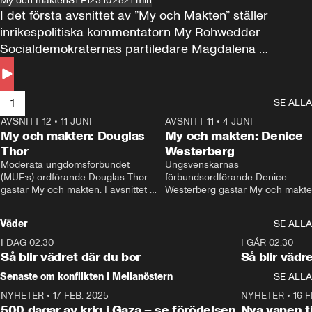
My och makten
S1 E1
23.10.25
21 min
I det första avsnittet av ”My och Makten” ställer 
inrikespolitiska kommentatorn My Rohwedder 
Socialdemokraternas partiledare Magdalena 
Andersson till svars.
1
SE ALLA
AVSNITT 12
•
11 JUNI
26:27
AVSNITT 11
•
4 JUNI
2
My och makten: Douglas
My och makten: Denice
Thor
Westerberg
Moderata ungdomsförbundet 
Ungsvenskarnas 
(MUF:s) ordförande Douglas Thor 
förbundsordförande Denice 
gästar My och makten. I avsnittet 
Westerberg gästar My och makten.
diskuteras tonårsutvisningarna och 
avsnittet diskuteras migrationsfrå
hur Moderaterna ska locka väljare till 
och hur SD ska locka kvinnliga 
Väder
SE ALLA
valet i höst. 
väljare. 
I DAG 02:30
1:06
I GÅR 02:30
Så blir vädret där du bor
Så blir vädr
Senaste om konflikten i Mellanöstern
SE ALLA
NYHETER
•
17 FEB. 2025
0:45
NYHETER
•
16 F
500 dagar av krig i Gaza – se förödelsen
Nya vapen ti