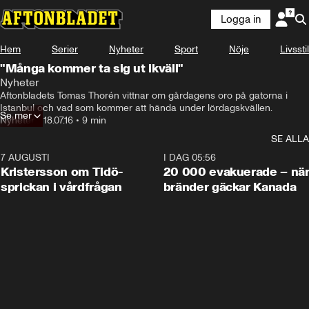
Logga in
Hem
Serier
Nyheter
Sport
Nöje
Livsstil
"Många kommer ta sig ut ikväll"
Nyheter
Aftonbladets Tomas Thorén vittnar om gårdagens oro på gatorna i 
Istanbul och vad som kommer att hända under lördagskvällen.
Se mer
Nyheter
•
18.07.16
•
9 min
SE ALLA
7 AUGUSTI
0:42
I DAG 05:56
Kristersson om Tidö-
20 000 evakuerade – nä
sprickan i vårdfrågan
bränder gäckar Kanada