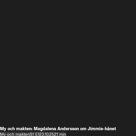
My och makten: Magdalena Andersson om Jimmie-hånet
My och makten
S1 E1
23.10.25
21 min