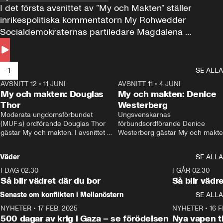
I det första avsnittet av ”My och Makten” ställer 
inrikespolitiska kommentatorn My Rohwedder 
Socialdemokraternas partiledare Magdalena 
Andersson till svars.
1
SE ALLA
AVSNITT 12
•
11 JUNI
26:27
AVSNITT 11
•
4 JUNI
2
My och makten: Douglas
My och makten: Denice
Thor
Westerberg
Moderata ungdomsförbundet 
Ungsvenskarnas 
(MUF:s) ordförande Douglas Thor 
förbundsordförande Denice 
gästar My och makten. I avsnittet 
Westerberg gästar My och makten.
diskuteras tonårsutvisningarna och 
avsnittet diskuteras migrationsfrå
hur Moderaterna ska locka väljare till 
och hur SD ska locka kvinnliga 
Väder
SE ALLA
valet i höst. 
väljare. 
I DAG 02:30
1:06
I GÅR 02:30
Så blir vädret där du bor
Så blir vädr
Senaste om konflikten i Mellanöstern
SE ALLA
NYHETER
•
17 FEB. 2025
0:45
NYHETER
•
16 F
500 dagar av krig i Gaza – se förödelsen
Nya vapen ti