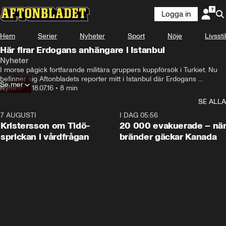
Logga in
Hem
Serier
Nyheter
Sport
Nöje
Livsstil
Här firar Erdogans anhängare i Istanbul
Nyheter
I morse pågick fortfarande militära gruppers kuppförsök i Turkiet. Nu 
befinner sig Aftonbladets reporter mitt i Istanbul där Erdogans 
Se mer
anhängare firar.
Nyheter
•
18.07.16
•
8 min
SE ALLA
7 AUGUSTI
0:42
I DAG 05:56
Kristersson om Tidö-
20 000 evakuerade – nä
sprickan i vårdfrågan
bränder gäckar Kanada