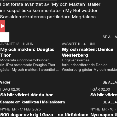
I det första avsnittet av ”My och Makten” ställer 
inrikespolitiska kommentatorn My Rohwedder 
Socialdemokraternas partiledare Magdalena 
Andersson till svars.
1
SE ALLA
AVSNITT 12
•
11 JUNI
26:27
AVSNITT 11
•
4 JUNI
2
My och makten: Douglas
My och makten: Denice
Thor
Westerberg
Moderata ungdomsförbundet 
Ungsvenskarnas 
(MUF:s) ordförande Douglas Thor 
förbundsordförande Denice 
gästar My och makten. I avsnittet 
Westerberg gästar My och makten.
diskuteras tonårsutvisningarna och 
avsnittet diskuteras migrationsfrå
hur Moderaterna ska locka väljare till 
och hur SD ska locka kvinnliga 
Väder
SE ALLA
valet i höst. 
väljare. 
I DAG 02:30
1:06
I GÅR 02:30
Så blir vädret där du bor
Så blir vädr
Senaste om konflikten i Mellanöstern
SE ALLA
NYHETER
•
17 FEB. 2025
0:45
NYHETER
•
16 F
500 dagar av krig i Gaza – se förödelsen
Nya vapen ti