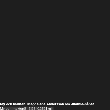
My och makten: Magdalena Andersson om Jimmie-hånet
My och makten
S1 E1
23.10.25
21 min