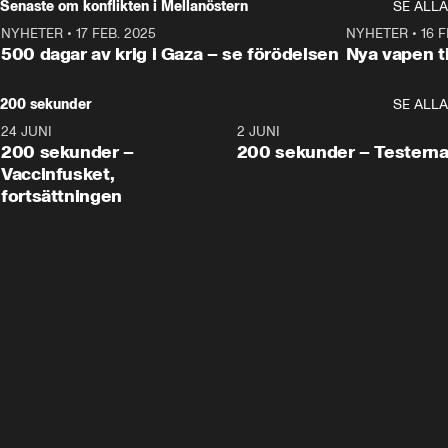
Senaste om konflikten i Mellanöstern
SE ALLA
NYHETER
•
17 FEB. 2025
0:45
NYHETER
•
16 F
500 dagar av krig i Gaza – se förödelsen
Nya vapen ti
200 sekunder
SE ALLA
24 JUNI
5:00
2 JUNI
200 sekunder –
200 sekunder – Testern
Vaccinfusket,
fortsättningen