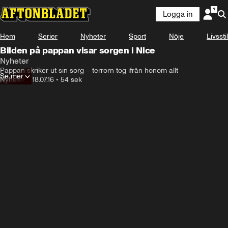
Logga in
Hem
Serier
Nyheter
Sport
Nöje
Livsstil
Bilden på pappan visar sorgen i Nice
Nyheter
Pappan skriker ut sin sorg – terrorn tog ifrån honom allt
Se mer
Nyheter
•
18.07.16
•
54 sek