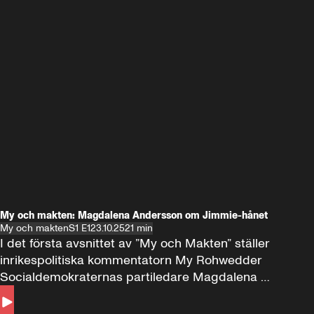
My och makten: Magdalena Andersson om Jimmie-hånet
My och makten
S1 E1
23.10.25
21 min
I det första avsnittet av ”My och Makten” ställer 
inrikespolitiska kommentatorn My Rohwedder 
Socialdemokraternas partiledare Magdalena 
Andersson till svars.