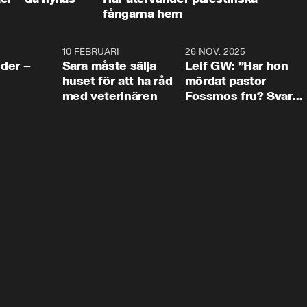
fångarna hem
4:24
10 FEBRUARI
4:13
26 NOV. 2025
8:1
der –
Sara måste sälja
Leif GW: ”Har hon
huset för att ha råd
mördat pastor
med veterinären
Fossmos fru? Svar
nej.”