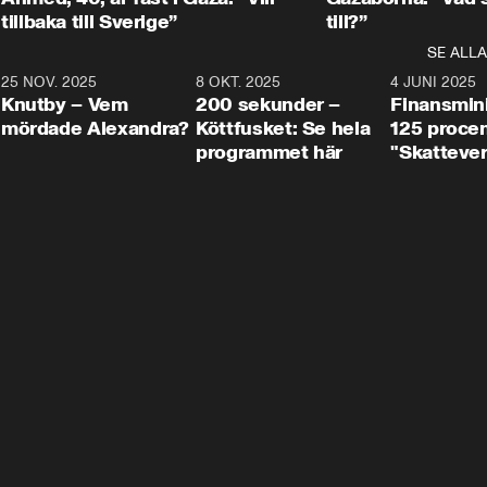
tillbaka till Sverige”
till?”
SE ALLA
3
25 NOV. 2025
31:05
8 OKT. 2025
4:29
4 JUNI 2025
Knutby – Vem
200 sekunder –
Finansmin
mördade Alexandra?
Köttfusket: Se hela
125 procent
programmet här
"Skattever
viktig uppg