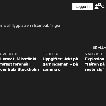
Logga in
till flygplatsen i Istanbul: "Ingen 
SE ALLA
:30
6
5 AUGUSTI
0:35
5 AUGUSTI
0:33
5 AUGUSTI
Larmet: Misstänkt
Uppgifter: Jakt på
Explosion 
farligt föremål i
gärningsman – på
”Håren på
centrala Stockholm
samma ö
reste sig”