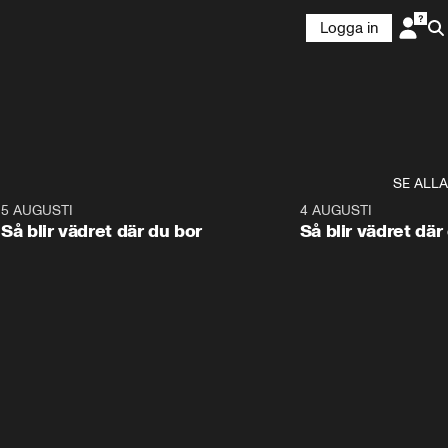
Logga in
SE ALLA
6
5 AUGUSTI
1:06
4 AUGUSTI
Så blir vädret där du bor
Så blir vädret där