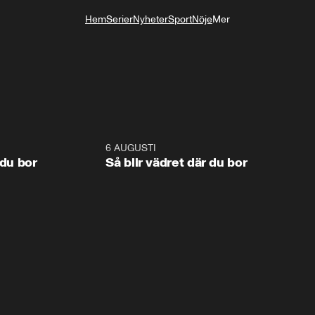
Hem
Serier
Nyheter
Sport
Nöje
Mer
Livsstil
1:06
6 AUGUSTI
1:0
 du bor
Så blir vädret där du bor