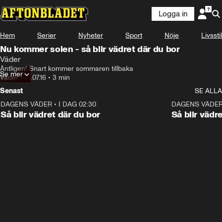
Logga in
Hem
Serier
Nyheter
Sport
Nöje
Livsstil
Nu kommer solen - så blir vädret där du bor
Väder
Äntligen! Snart kommer sommaren tillbaka
Se mer
Väder
•
18.07.16
•
3 min
Senast
SE ALLA
DAGENS VÄDER
•
I DAG 02:30
1:06
DAGENS VÄDE
Så blir vädret där du bor
Så blir vädr