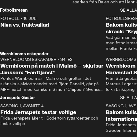
sparken från Bajen och att Henrik
Rydström tar över
Fotbollsresan
SE ALLA
FOTBOLL
•
16 JULI
0:44
FOTBOLLSRES
Niva vs. fruktsallad
Bakom kulis
skräck: ”Kry
Vad gör man som
med fotbollsres
Wernblooms eskapader
WERNBLOOMS ESKAPADER
•
S4, E2
38:23
WERNBLOOMS 
Wernbloom på match i Malmö – skjutsar
Wernbloom 
Jansson: ”Färdtjänst”
Harvestad 
Pontus Wernbloom är i Malmö och grottar i det 
Från åtta gubbar 
skånska självförtroendet med Björn Ranelid, går på 
Marcus Lager sta
MFF-match med komikern Simon ”Chippen” Svensson 
folk i Linköping
och hjälper skadade stjärnbacken Pontus Jansson 
och Wernbloom kl
Jernspets Gästar
SE ALLA
hem. 
SÄSONG 1, AVSNITT 4
13:37
SÄSONG 1, AVS
Frida Jernspets testar voltige
Bakom kuli
Frida Jernspets åker till Södertörn ryttarcenter och 
Internation
testar voltige
Frida Jernspets 
Sweden Interna