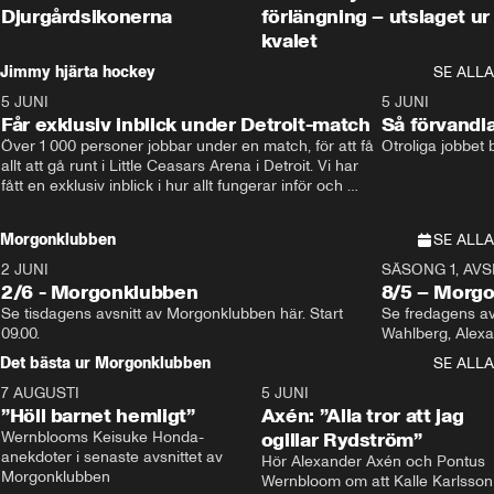
Djurgårdsikonerna
förlängning – utslaget ur
kvalet
Jimmy hjärta hockey
SE ALLA
5 JUNI
11:14
5 JUNI
Får exklusiv inblick under Detroit-match
Så förvandl
Över 1 000 personer jobbar under en match, för att få 
Otroliga jobbet
allt att gå runt i Little Ceasars Arena i Detroit. Vi har 
fått en exklusiv inblick i hur allt fungerar inför och 
under match i världens bästa hockeyliga
Morgonklubben
SE ALLA
2 JUNI
SÄSONG 1, AVSN
2/6 - Morgonklubben
8/5 – Morg
Se tisdagens avsnitt av Morgonklubben här. Start 
Se fredagens av
09.00. 
Det bästa ur Morgonklubben
SE ALLA
7 AUGUSTI
1:14
5 JUNI
”Höll barnet hemligt”
Axén: ”Alla tror att jag
Wernblooms Keisuke Honda-
ogillar Rydström”
anekdoter i senaste avsnittet av 
Hör Alexander Axén och Pontus 
Morgonklubben
Wernbloom om att Kalle Karlsson 