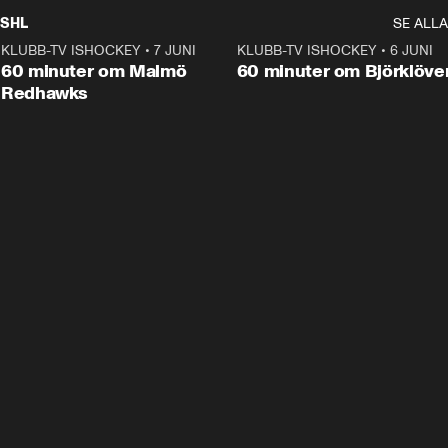
SHL
SE ALLA
KLUBB-TV ISHOCKEY
•
7 JUNI
1:02:53
KLUBB-TV ISHOCKEY
•
6 JUNI
1:0
Plus
60 minuter om Malmö
60 minuter om Björklöve
Redhawks