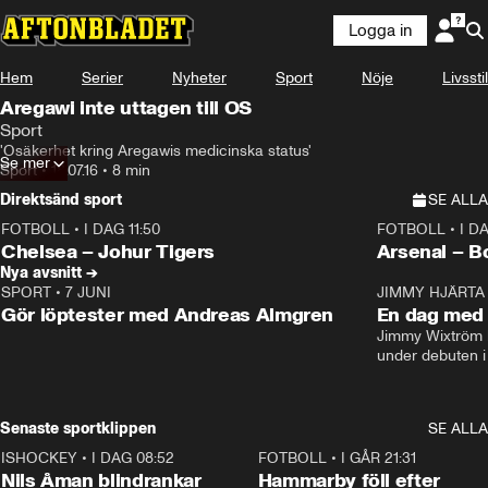
Logga in
Hem
Serier
Nyheter
Sport
Nöje
Livsstil
Aregawi inte uttagen till OS
Sport
'Osäkerhet kring Aregawis medicinska status'
Se mer
Sport
•
18.07.16
•
8 min
Direktsänd sport
SE ALLA
FOTBOLL
•
I DAG 11:50
FOTBOLL
•
I D
Plus
Plus
Chelsea – Johur Tigers
Arsenal – B
Nya avsnitt →
SPORT
•
7 JUNI
16:36
JIMMY HJÄRTA
Gör löptester med Andreas Almgren
En dag med 
Jimmy Wixtröm 
under debuten i
Senaste sportklippen
SE ALLA
ISHOCKEY
•
I DAG 08:52
1:08
FOTBOLL
•
I GÅR 21:31
Nils Åman blindrankar
Hammarby föll efter