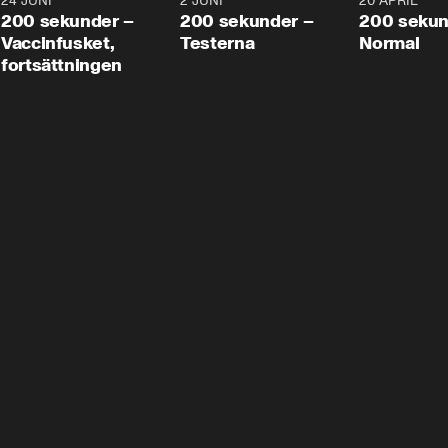
24 JUNI
5:00
2 JUNI
4:23
20 APRIL
200 sekunder –
200 sekunder –
200 sekun
Vaccinfusket,
Testerna
Normal
fortsättningen