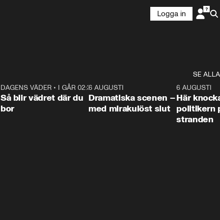
Logga in
SE ALLA
7
DAGENS VÄDER
•
I GÅR 02:30
1:06
6 AUGUSTI
0:42
6 AUGUSTI
Så blir vädret där du
Dramatiska scenen –
Här knock
bor
med mirakulöst slut
politikern 
stranden