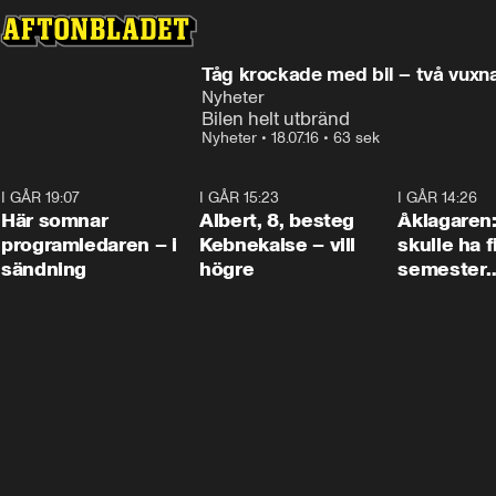
Tåg krockade med bil – två vuxna 
Nyheter
Bilen helt utbränd
Nyheter
•
18.07.16
•
63 sek
I GÅR 19:07
0:45
I GÅR 15:23
0:54
I GÅR 14:26
Här somnar
Albert, 8, besteg
Åklagaren
programledaren – i
Kebnekaise – vill
skulle ha f
sändning
högre
semester
tillsamma