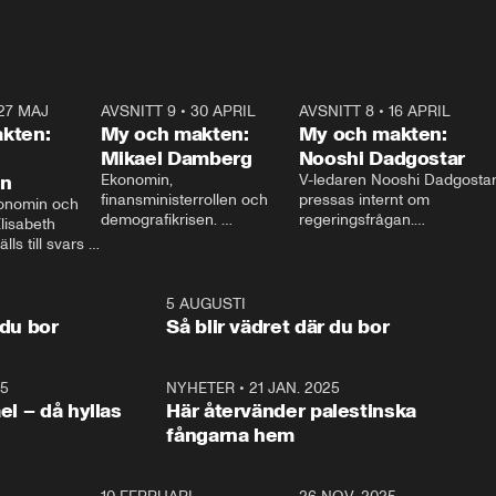
27 MAJ
3:51
AVSNITT 9
•
30 APRIL
24:00
AVSNITT 8
•
16 APRIL
25:1
kten:
My och makten:
My och makten:
Mikael Damberg
Nooshi Dadgostar
on
Ekonomin, 
V-ledaren Nooshi Dadgostar
finansministerrollen och 
pressas internt om 
onomin och 
demografikrisen. 
regeringsfrågan.

lisabeth 
Oppositionen ställs till svars 
I Aftonbladets 
ls till svars 
när Socialdemokraternas 
partiledarutfrågning ”My 
stern gästar 
Mikael Damberg gästar My 
och Makten” sätter hon ner 
My och Makten. 
och Makten. 
foten mot kritikerna:

1:06
5 AUGUSTI
1:0
– Vi ställer upp i val. Ska vi 
 du bor
Så blir vädret där du bor
vara med så sitter vi förstås 
25
1:22
NYHETER
•
21 JAN. 2025
0:5
ael – då hyllas
Här återvänder palestinska
fångarna hem