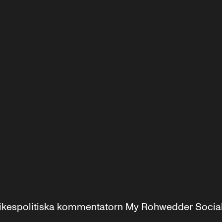
r inrikespolitiska kommentatorn My Rohwedder Soci