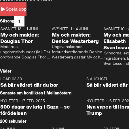
Spela upp
1
Säsong
AVSNITT 12
•
11 JUNI
26:27
AVSNITT 11
•
4 JUNI
23:40
AVSNITT 10
•
My och makten:
My och makten:
My och ma
Douglas Thor
Denice Westerberg
Elisabeth
Moderata 
Ungsvenskarnas 
Svantess
ungdomsförbundet (MUF:s) 
förbundsordförande Denice 
Kvinnorna, ek
ordförande Douglas Thor 
Westerberg gästar My och 
migrationen. E
gästar My och makten. I 
makten. I avsnittet 
Svantesson stäl
avsnittet diskuteras 
diskuteras migrationsfrågan 
när finansmini
Väder
tonårsutvisningarna och hur 
och hur SD ska locka 
Moderaterna ska locka 
kvinnliga väljare. 
I GÅR 02:30
1:06
6 AUGUSTI
väljare till valet i höst. 
Så blir vädret där du bor
Så blir vädret där
Senaste om konflikten i Mellanöstern
NYHETER
•
17 FEB. 2025
0:45
NYHETER
•
16 FEB. 20
500 dagar av krig i Gaza – se
Nya vapen till Isr
förödelsen
Trump
200 sekunder