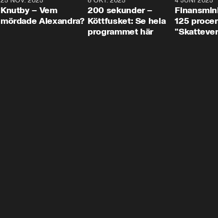
3
25 NOV. 2025
31:05
8 OKT. 2025
4:29
4 JUNI 2025
Knutby – Vem
200 sekunder –
Finansmin
mördade Alexandra?
Köttfusket: Se hela
125 procent
programmet här
"Skattever
viktig uppg