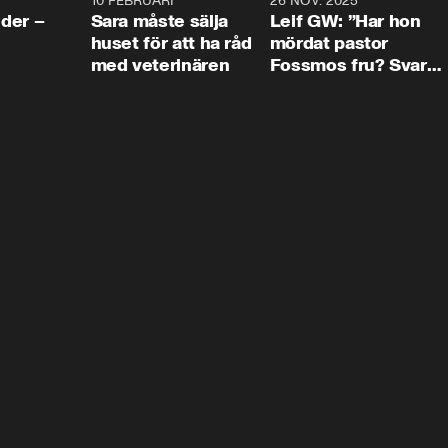
4:24
10 FEBRUARI
4:13
26 NOV. 2025
8:1
der –
Sara måste sälja
Leif GW: ”Har hon
huset för att ha råd
mördat pastor
med veterinären
Fossmos fru? Svar
nej.”