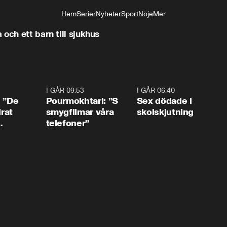
Hem
Serier
Nyheter
Sport
Nöje
Mer
Livsstil
och ett barn till sjukhus
1:54
I GÅR 09:53
1:36
I GÅR 06:40
0:4
: ”De
Pourmokhtari: ”S
Sex dödade i
irat
smygfilmar våra
skolskjutning
telefoner”
ns”