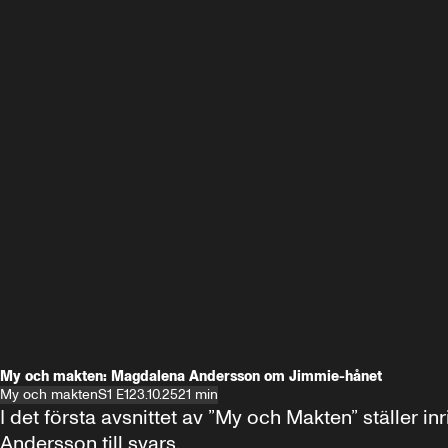
My och makten: Magdalena Andersson om Jimmie-hånet
My och makten
S1 E1
23.10.25
21 min
I det första avsnittet av ”My och Makten” ställe
Andersson till svars.