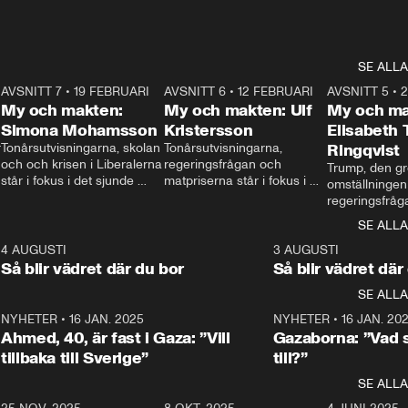
SE ALLA
7
AVSNITT 7
•
19 FEBRUARI
24:30
AVSNITT 6
•
12 FEBRUARI
27:30
AVSNITT 5
•
My och makten:
My och makten: Ulf
My och ma
Simona Mohamsson
Kristersson
Elisabeth
 
Tonårsutvisningarna, skolan 
Tonårsutvisningarna, 
Ringqvist
och och krisen i Liberalerna 
regeringsfrågan och 
Trump, den gr
står i fokus i det sjunde 
matpriserna står i fokus i 
omställningen
avsnittet av ”My och 
det sjätte avsnittet av ”My 
regeringsfråga
makten”. Se när 
och makten”. Se när 
centrum i det 
SE ALLA
Aftonbladets inrikespolitiska 
Aftonbladets inrikespolitiska 
avsnittet av ”
kommentator My 
kommentator My 
6
4 AUGUSTI
1:06
3 AUGUSTI
Makten”. Se nä
Rohwedder ställer 
Rohwedder ställer 
Så blir vädret där du bor
Så blir vädret där
Aftonbladets in
utbildnings- och 
statsminister Ulf Kristersson 
kommentator 
SE ALLA
integrationsminister Simona 
till svars.
Rohwedder stäl
Mohamsson till svars.
Centerpartiets
2
NYHETER
•
16 JAN. 2025
1:01
NYHETER
•
16 JAN. 20
Thand Ring till
Ahmed, 40, är fast i Gaza: ”Vill
Gazaborna: ”Vad s
tillbaka till Sverige”
till?”
SE ALLA