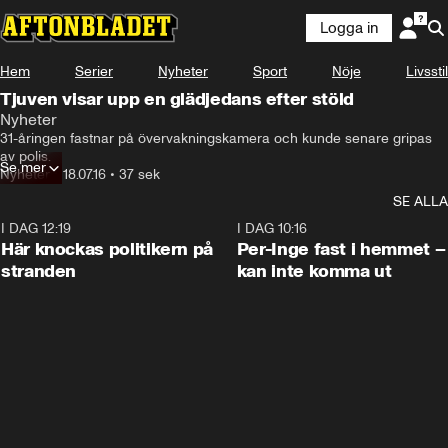
Logga in
Hem
Serier
Nyheter
Sport
Nöje
Livsstil
Tjuven visar upp en glädjedans efter stöld
Nyheter
31-åringen fastnar på övervakningskamera och kunde senare gripas 
av polis.
Se mer
Nyheter
•
18.07.16
•
37 sek
SE ALLA
I DAG 12:19
0:45
I DAG 10:16
Här knockas politikern på
Per-Inge fast i hemmet –
stranden
kan inte komma ut