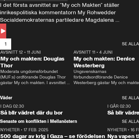
I det första avsnittet av ”My och Makten” ställer 
inrikespolitiska kommentatorn My Rohwedder 
Socialdemokraternas partiledare Magdalena 
Andersson till svars.
1
SE ALLA
AVSNITT 12
•
11 JUNI
26:27
AVSNITT 11
•
4 JUNI
2
My och makten: Douglas
My och makten: Denice
Thor
Westerberg
Moderata ungdomsförbundet 
Ungsvenskarnas 
(MUF:s) ordförande Douglas Thor 
förbundsordförande Denice 
gästar My och makten. I avsnittet 
Westerberg gästar My och makten.
diskuteras tonårsutvisningarna och 
avsnittet diskuteras migrationsfrå
hur Moderaterna ska locka väljare till 
och hur SD ska locka kvinnliga 
Väder
SE ALLA
valet i höst. 
väljare. 
I DAG 02:30
1:06
I GÅR 02:30
Så blir vädret där du bor
Så blir vädr
Senaste om konflikten i Mellanöstern
SE ALLA
NYHETER
•
17 FEB. 2025
0:45
NYHETER
•
16 F
500 dagar av krig i Gaza – se förödelsen
Nya vapen ti