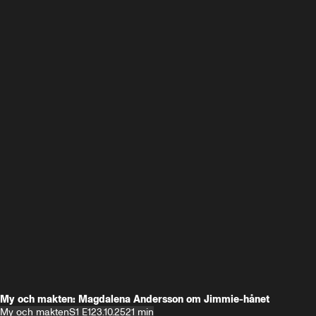
My och makten: Magdalena Andersson om Jimmie-hånet
My och makten
S1 E1
23.10.25
21 min