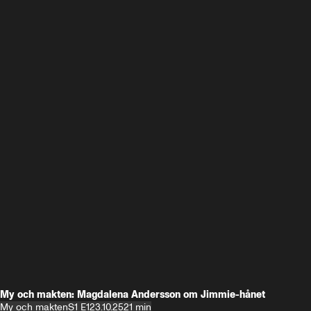
My och makten: Magdalena Andersson om Jimmie-hånet
My och makten
S1 E1
23.10.25
21 min