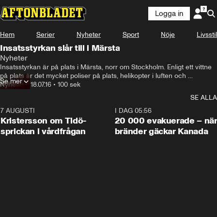
Logga in
Hem
Serier
Nyheter
Sport
Nöje
Livsstil
Insatsstyrkan slår till i Märsta
Nyheter
Insatsstyrkan är på plats i Märsta, norr om Stockholm. Enligt ett vittne 
på plats är det mycket poliser på plats, helikopter i luften och 
Se mer
insatsstyrka med dragna automatvapen, som har omringat en bostad.
Nyheter
•
18.07.16
•
100 sek
SE ALLA
7 AUGUSTI
0:42
I DAG 05:56
Kristersson om Tidö-
20 000 evakuerade – nä
sprickan i vårdfrågan
bränder gäckar Kanada