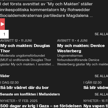
I det första avsnittet av ”My och Makten” ställer 
inrikespolitiska kommentatorn My Rohwedder 
Socialdemokraternas partiledare Magdalena 
Andersson till svars.
1
SE ALLA
AVSNITT 12
•
11 JUNI
26:27
AVSNITT 11
•
4 JUNI
2
My och makten: Douglas
My och makten: Denice
Thor
Westerberg
Moderata ungdomsförbundet 
Ungsvenskarnas 
(MUF:s) ordförande Douglas Thor 
förbundsordförande Denice 
gästar My och makten. I avsnittet 
Westerberg gästar My och makten.
diskuteras tonårsutvisningarna och 
avsnittet diskuteras migrationsfrå
hur Moderaterna ska locka väljare till 
och hur SD ska locka kvinnliga 
Väder
SE ALLA
valet i höst. 
väljare. 
I DAG 02:30
1:06
I GÅR 02:30
Så blir vädret där du bor
Så blir vädr
Senaste om konflikten i Mellanöstern
SE ALLA
NYHETER
•
17 FEB. 2025
0:45
NYHETER
•
16 F
500 dagar av krig i Gaza – se förödelsen
Nya vapen ti