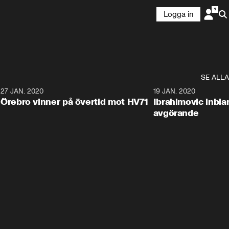
Logga in
SE ALLA
27 JAN. 2020
19 JAN. 2020
Örebro vinner på övertid mot HV71
Ibrahimovic inbla
avgörande