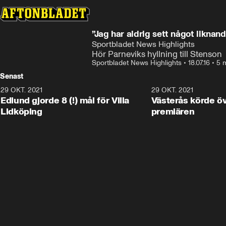
”Jag har aldrig sett något liknand
Sportbladet News Highlights
Hör Parneviks hyllning till Stenson
Sportbladet News Highlights
•
18.07.16
•
5 
Senast
29 OKT. 2021
4:11
29 OKT. 2021
Edlund gjorde 8 (!) mål för Villa
Västerås körde öv
Lidköping
premiären