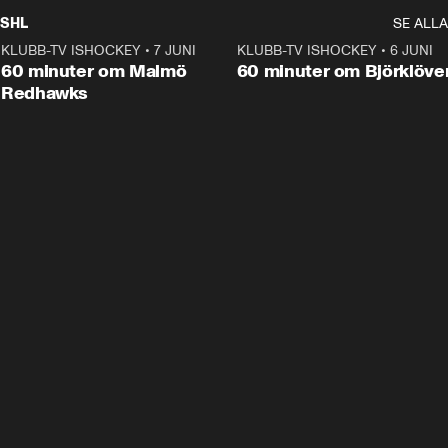
SHL
SE ALLA
KLUBB-TV ISHOCKEY
•
7 JUNI
1:02:53
KLUBB-TV ISHOCKEY
•
6 JUNI
1:0
Plus
60 minuter om Malmö
60 minuter om Björklöve
Redhawks