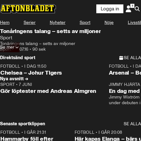
Logga in
Hem
Serier
Nyheter
Sport
Nöje
Livsstil
Tonåringens talang – setts av miljoner
Sport
Tonåringens talang – setts av miljoner
Se mer
Sport
•
18.07.16
•
90 sek
Direktsänd sport
SE ALLA
FOTBOLL
•
I DAG 11:50
FOTBOLL
•
I D
Plus
Plus
Chelsea – Johur Tigers
Arsenal – B
Nya avsnitt →
SPORT
•
7 JUNI
16:36
JIMMY HJÄRTA
Gör löptester med Andreas Almgren
En dag med 
Jimmy Wixtröm 
under debuten i
Senaste sportklippen
SE ALLA
FOTBOLL
•
I GÅR 21:31
1:28
FOTBOLL
•
I GÅR 20:08
Hammarby föll efter
Här kapas Elanga – bärs 