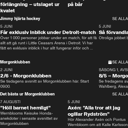
förlängning – utslaget ur
på bår
kvalet
Jimmy hjärta hockey
SE ALLA
5 JUNI
11:14
5 JUNI
Får exklusiv inblick under Detroit-match
Så förvandl
Över 1 000 personer jobbar under en match, för att få 
Otroliga jobbet
allt att gå runt i Little Ceasars Arena i Detroit. Vi har 
fått en exklusiv inblick i hur allt fungerar inför och 
under match i världens bästa hockeyliga
Morgonklubben
SE ALLA
2 JUNI
SÄSONG 1, AVSN
2/6 - Morgonklubben
8/5 – Morg
Se tisdagens avsnitt av Morgonklubben här. Start 
Se fredagens av
09.00. 
Det bästa ur Morgonklubben
SE ALLA
7 AUGUSTI
1:14
5 JUNI
”Höll barnet hemligt”
Axén: ”Alla tror att jag
Wernblooms Keisuke Honda-
ogillar Rydström”
anekdoter i senaste avsnittet av 
Hör Alexander Axén och Pontus 
Morgonklubben
Wernbloom om att Kalle Karlsson 