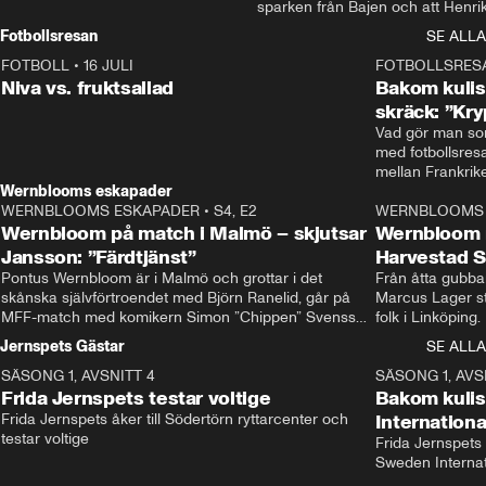
sparken från Bajen och att Henrik
Rydström tar över
Fotbollsresan
SE ALLA
FOTBOLL
•
16 JULI
0:44
FOTBOLLSRES
Niva vs. fruktsallad
Bakom kulis
skräck: ”Kry
Vad gör man som
med fotbollsres
Wernblooms eskapader
WERNBLOOMS ESKAPADER
•
S4, E2
38:23
WERNBLOOMS 
Wernbloom på match i Malmö – skjutsar
Wernbloom 
Jansson: ”Färdtjänst”
Harvestad 
Pontus Wernbloom är i Malmö och grottar i det 
Från åtta gubbar 
skånska självförtroendet med Björn Ranelid, går på 
Marcus Lager sta
MFF-match med komikern Simon ”Chippen” Svensson 
folk i Linköping
och hjälper skadade stjärnbacken Pontus Jansson 
och Wernbloom kl
Jernspets Gästar
SE ALLA
hem. 
SÄSONG 1, AVSNITT 4
13:37
SÄSONG 1, AVS
Frida Jernspets testar voltige
Bakom kuli
Frida Jernspets åker till Södertörn ryttarcenter och 
Internation
testar voltige
Frida Jernspets 
Sweden Interna