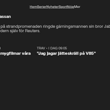
Hem
Serier
Nyheter
Sport
Nöje
Mer
Livsstil
massan
 på strandpromenaden ringde gärningsmannen sin bror Jabeur
ern själv för Reuters.
3
1:36
TRAV
•
I DAG 09:05
1:0
smygfilmar våra
”Jag jagar jätteskräll på V85”