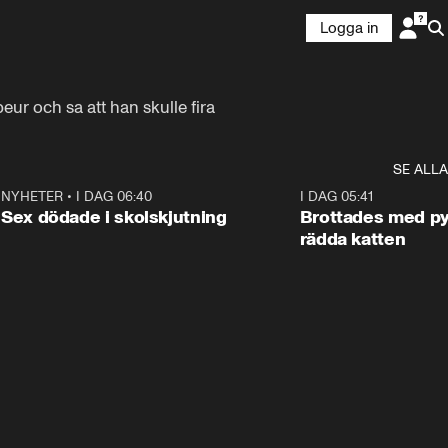
Logga in
 och sa att han skulle fira 
SE ALLA
6
NYHETER
•
I DAG 06:40
0:47
I DAG 05:41
Sex dödade i skolskjutning
Brottades med py
rädda katten