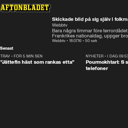
Skickade bild på sig själv i folk
Webbtv
Bara några timmar före terrordådet
Frankrikes nationaldag, uppger brod
Webbtv
•
18.07.16
•
50 sek
Senast
TRAV
•
FÖR 5 MIN SEN
5:16
NYHETER
•
I DAG 09:5
”Jättefin häst som rankas etta”
Pourmokhtari: S 
telefoner