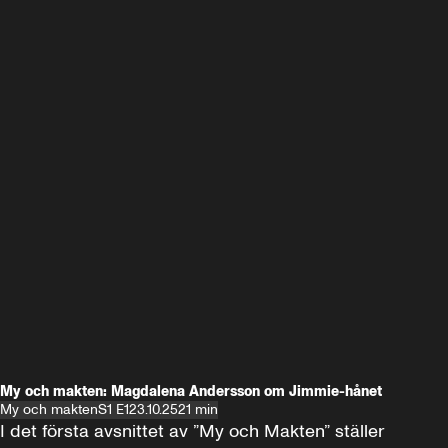
My och makten: Magdalena Andersson om Jimmie-hånet
My och makten
S1 E1
23.10.25
21 min
I det första avsnittet av ”My och Makten” ställer 