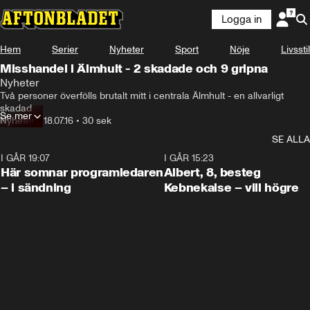
Logga in
Hem
Serier
Nyheter
Sport
Nöje
Livsstil
Misshandel i Älmhult - 2 skadade och 9 gripna
Nyheter
Två personer överfölls brutalt mitt i centrala Älmhult - en allvarligt 
skadad
Se mer
Nyheter
•
18.07.16
•
30 sek
SE ALLA
I GÅR 19:07
0:45
I GÅR 15:23
Här somnar programledaren
Albert, 8, besteg
– i sändning
Kebnekaise – vill högre