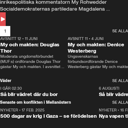
inrikespolitiska kommentatorn My Rohwedder 
Socialdemokraternas partiledare Magdalena 
Andersson till svars.
1
SE ALLA
AVSNITT 12
•
11 JUNI
26:27
AVSNITT 11
•
4 JUNI
2
My och makten: Douglas
My och makten: Denice
Thor
Westerberg
Moderata ungdomsförbundet 
Ungsvenskarnas 
(MUF:s) ordförande Douglas Thor 
förbundsordförande Denice 
gästar My och makten. I avsnittet 
Westerberg gästar My och makten.
diskuteras tonårsutvisningarna och 
avsnittet diskuteras migrationsfrå
hur Moderaterna ska locka väljare till 
och hur SD ska locka kvinnliga 
Väder
SE ALLA
valet i höst. 
väljare. 
I GÅR 02:30
1:06
6 AUGUSTI
Så blir vädret där du bor
Så blir vädr
Senaste om konflikten i Mellanöstern
SE ALLA
NYHETER
•
17 FEB. 2025
0:45
NYHETER
•
16 F
500 dagar av krig i Gaza – se förödelsen
Nya vapen ti