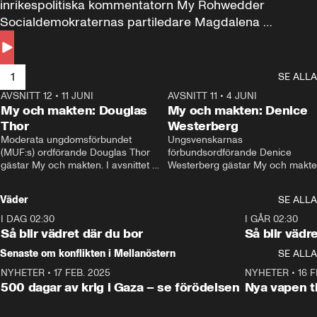
inrikespolitiska kommentatorn My Rohwedder 
Socialdemokraternas partiledare Magdalena 
Andersson till svars.
1
SE ALLA
AVSNITT 12
•
11 JUNI
26:27
AVSNITT 11
•
4 JUNI
2
My och makten: Douglas
My och makten: Denice
Thor
Westerberg
Moderata ungdomsförbundet 
Ungsvenskarnas 
(MUF:s) ordförande Douglas Thor 
förbundsordförande Denice 
gästar My och makten. I avsnittet 
Westerberg gästar My och makten.
diskuteras tonårsutvisningarna och 
avsnittet diskuteras migrationsfrå
hur Moderaterna ska locka väljare till 
och hur SD ska locka kvinnliga 
Väder
SE ALLA
valet i höst. 
väljare. 
I DAG 02:30
1:06
I GÅR 02:30
Så blir vädret där du bor
Så blir vädr
Senaste om konflikten i Mellanöstern
SE ALLA
NYHETER
•
17 FEB. 2025
0:45
NYHETER
•
16 F
500 dagar av krig i Gaza – se förödelsen
Nya vapen ti