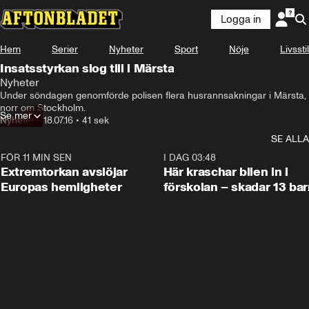
Logga in
Hem
Serier
Nyheter
Sport
Nöje
Livsstil
Insatsstyrkan slog till i Märsta
Nyheter
Under söndagen genomförde polisen flera husrannsakningar i Märsta, 
norr om Stockholm.
Se mer
Nyheter
•
18.07.16
•
41 sek
SE ALLA
FÖR 11 MIN SEN
0:53
I DAG 03:48
Extremtorkan avslöjar
Här kraschar bilen in i
Europas hemligheter
förskolan – skadar 13 bar