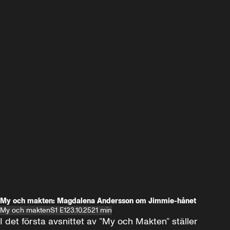
My och makten: Magdalena Andersson om Jimmie-hånet
My och makten
S1 E1
23.10.25
21 min
I det första avsnittet av ”My och Makten” ställer 