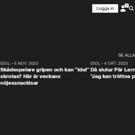
Logga in
SE ALLA
1
IDOL
•
6 NOV. 2023
3:25
IDOL
•
4 OKT. 2023
Skådespelare gripen och kan "Idol"
Då slutar Pär Ler
skrotas? Här är veckans
"Jag kan tröttna på
nöjessnackisar