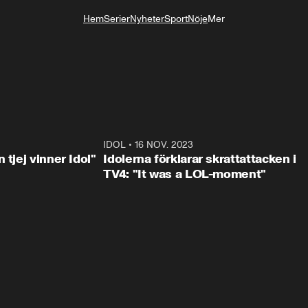
Hem
Serier
Nyheter
Sport
Nöje
Mer
Livsstil
1:23
IDOL
•
16 NOV. 2023
0:3
 tjej vinner Idol"
Idolerna förklarar skrattattacken i
TV4: "It was a LOL-moment"