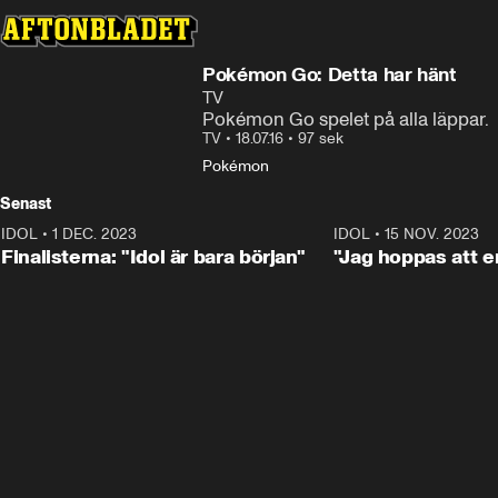
Pokémon Go: Detta har hänt
TV
Pokémon Go spelet på alla läppar.
TV
•
18.07.16
•
97 sek
Pokémon
Senast
IDOL
•
1 DEC. 2023
0:56
IDOL
•
15 NOV. 2023
Finalisterna: "Idol är bara början"
"Jag hoppas att en