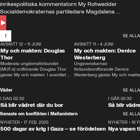
inrikespolitiska kommentatorn My Rohwedder 
Socialdemokraternas partiledare Magdalena 
Andersson till svars.
1
SE ALLA
AVSNITT 12
•
11 JUNI
26:27
AVSNITT 11
•
4 JUNI
2
My och makten: Douglas
My och makten: Denice
Thor
Westerberg
Moderata ungdomsförbundet 
Ungsvenskarnas 
(MUF:s) ordförande Douglas Thor 
förbundsordförande Denice 
gästar My och makten. I avsnittet 
Westerberg gästar My och makten.
diskuteras tonårsutvisningarna och 
avsnittet diskuteras migrationsfrå
hur Moderaterna ska locka väljare till 
och hur SD ska locka kvinnliga 
Väder
SE ALLA
valet i höst. 
väljare. 
I DAG 02:30
1:06
I GÅR 02:30
Så blir vädret där du bor
Så blir vädr
Senaste om konflikten i Mellanöstern
SE ALLA
NYHETER
•
17 FEB. 2025
0:45
NYHETER
•
16 F
500 dagar av krig i Gaza – se förödelsen
Nya vapen ti