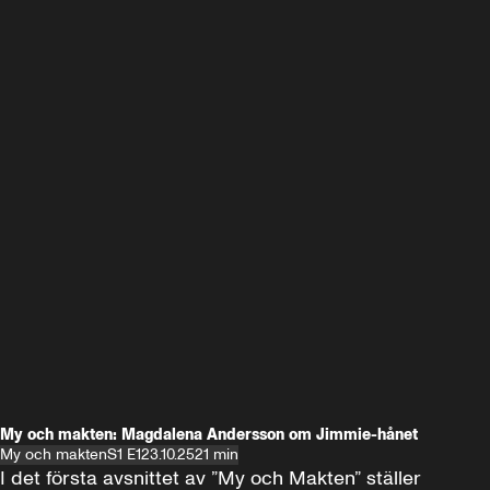
My och makten: Magdalena Andersson om Jimmie-hånet
My och makten
S1 E1
23.10.25
21 min
I det första avsnittet av ”My och Makten” ställer 