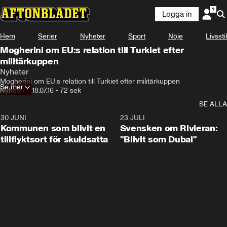
Logga in
Hem
Serier
Nyheter
Sport
Nöje
Livsstil
Mogherini om EU:s relation till Turkiet efter
militärkuppen
Nyheter
Mogherini om EU:s relation till Turkiet efter militärkuppen
Se mer
Nyheter
•
18.07.16
•
72 sek
SE ALLA
30 JUNI
1:24
23 JULI
Kommunen som blivit en
Svensken om Rivieran:
tillflyktsort för skuldsatta
"Blivit som Dubai"