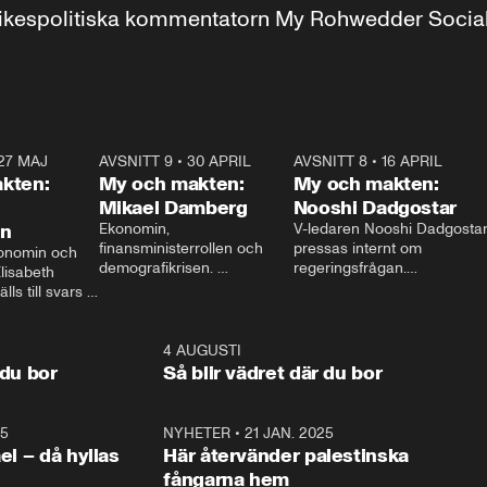
r inrikespolitiska kommentatorn My Rohwedder Soci
27 MAJ
3:51
AVSNITT 9
•
30 APRIL
24:00
AVSNITT 8
•
16 APRIL
25:1
kten:
My och makten:
My och makten:
Mikael Damberg
Nooshi Dadgostar
on
Ekonomin, 
V-ledaren Nooshi Dadgostar
finansministerrollen och 
pressas internt om 
onomin och 
demografikrisen. 
regeringsfrågan.

lisabeth 
Oppositionen ställs till svars 
I Aftonbladets 
ls till svars 
när Socialdemokraternas 
partiledarutfrågning ”My 
stern gästar 
Mikael Damberg gästar My 
och Makten” sätter hon ner 
My och Makten. 
och Makten. 
foten mot kritikerna:

1:06
4 AUGUSTI
1:0
– Vi ställer upp i val. Ska vi 
 du bor
Så blir vädret där du bor
vara med så sitter vi förstås 
25
1:22
NYHETER
•
21 JAN. 2025
0:5
ael – då hyllas
Här återvänder palestinska
fångarna hem