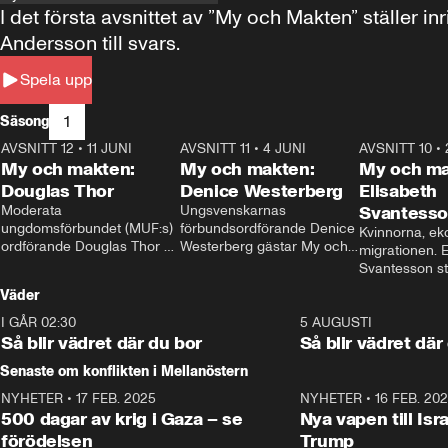
I det första avsnittet av ”My och Makten” ställe
Andersson till svars.
Spela upp
1
Säsong
AVSNITT 12
•
11 JUNI
26:27
AVSNITT 11
•
4 JUNI
23:40
AVSNITT 10
•
My och makten:
My och makten:
My och ma
Douglas Thor
Denice Westerberg
Elisabeth
Moderata 
Ungsvenskarnas 
Svantess
ungdomsförbundet (MUF:s) 
förbundsordförande Denice 
Kvinnorna, ek
ordförande Douglas Thor 
Westerberg gästar My och 
migrationen. E
gästar My och makten. I 
makten. I avsnittet 
Svantesson stäl
avsnittet diskuteras 
diskuteras migrationsfrågan 
när finansmini
Väder
tonårsutvisningarna och hur 
och hur SD ska locka 
Moderaterna ska locka 
kvinnliga väljare. 
I GÅR 02:30
1:06
5 AUGUSTI
väljare till valet i höst. 
Så blir vädret där du bor
Så blir vädret där
Senaste om konflikten i Mellanöstern
NYHETER
•
17 FEB. 2025
0:45
NYHETER
•
16 FEB. 20
500 dagar av krig i Gaza – se
Nya vapen till Isr
förödelsen
Trump