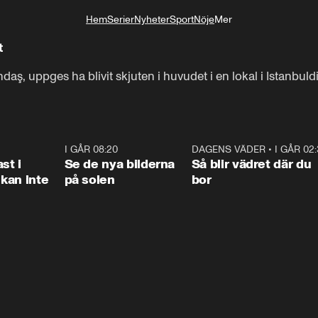
Hem
Serier
Nyheter
Sport
Nöje
Mer
Livsstil
t
aş, uppges ha blivit skjuten i huvudet i en lokal i Istanbuldist
1:26
I GÅR 08:20
0:31
DAGENS VÄDER
•
I GÅR 02
1:0
st i
Se de nya bilderna
Så blir vädret där du
kan inte
på solen
bor