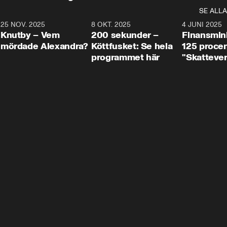
SE ALLA
3
25 NOV. 2025
31:05
8 OKT. 2025
4:29
4 JUNI 2025
Knutby – Vem
200 sekunder –
Finansmin
mördade Alexandra?
Köttfusket: Se hela
125 procent
programmet här
"Skattever
viktig uppg