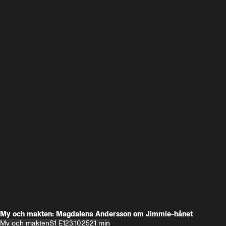
My och makten: Magdalena Andersson om Jimmie-hånet
My och makten
S1 E1
23.10.25
21 min