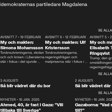
aldemokraternas partiledare Magdalena 
SE ALLA
7
AVSNITT 7
•
19 FEBRUARI
24:30
AVSNITT 6
•
12 FEBRUARI
27:30
AVSNITT 5
•
My och makten:
My och makten: Ulf
My och ma
Simona Mohamsson
Kristersson
Elisabeth
 
Tonårsutvisningarna, skolan 
Tonårsutvisningarna, 
Ringqvist
och och krisen i Liberalerna 
regeringsfrågan och 
Trump, den gr
står i fokus i det sjunde 
matpriserna står i fokus i 
omställningen
avsnittet av ”My och 
det sjätte avsnittet av ”My 
regeringsfråga
makten”. Se när 
och makten”. Se när 
centrum i det 
SE ALLA
Aftonbladets inrikespolitiska 
Aftonbladets inrikespolitiska 
avsnittet av ”
kommentator My 
kommentator My 
6
3 AUGUSTI
1:06
2 AUGUSTI
Makten”. Se nä
Rohwedder ställer 
Rohwedder ställer 
Så blir vädret där du bor
Så blir vädret där
Aftonbladets in
utbildnings- och 
statsminister Ulf Kristersson 
kommentator 
SE ALLA
integrationsminister Simona 
till svars.
Rohwedder stäl
Mohamsson till svars.
Centerpartiets
2
NYHETER
•
16 JAN. 2025
1:01
NYHETER
•
16 JAN. 20
Thand Ring till
Ahmed, 40, är fast i Gaza: ”Vill
Gazaborna: ”Vad s
tillbaka till Sverige”
till?”