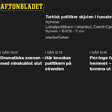
Turkisk politiker skjuten i huvude
Nyheter
Lokalpolitikern i Istanbul, Cemil Cand
Nyheter
•
18.07.16
•
11 min
Istanbul
Turkiet
I GÅR 19:07
0:42
I GÅR 12:19
0:45
I GÅR 10:16
Dramatiska scenen –
Här knockas
Per-Inge fa
med mirakulöst slut
politikern på
hemmet – 
stranden
komma ut