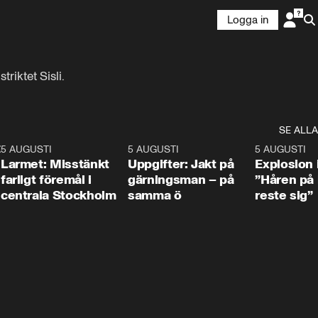
Logga in
riktet Sisli.
SE ALLA
:30
6
5 AUGUSTI
0:35
5 AUGUSTI
0:33
5 AUGUSTI
Larmet: Misstänkt
Uppgifter: Jakt på
Explosion 
farligt föremål i
gärningsman – på
”Håren på
centrala Stockholm
samma ö
reste sig”