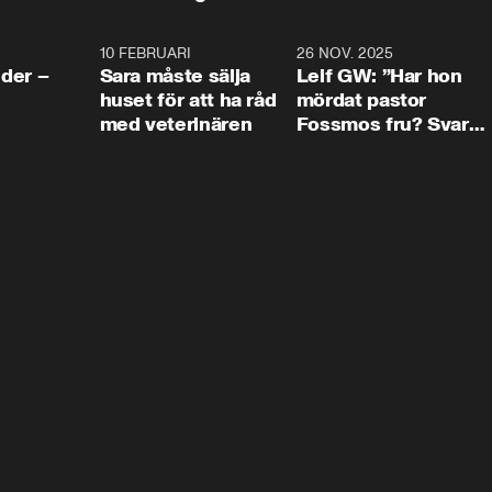
4:24
10 FEBRUARI
4:13
26 NOV. 2025
8:1
der –
Sara måste sälja
Leif GW: ”Har hon
huset för att ha råd
mördat pastor
med veterinären
Fossmos fru? Svar
nej.”