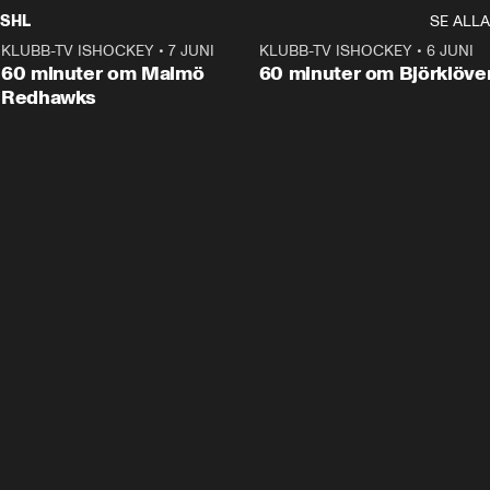
SHL
SE ALLA
KLUBB-TV ISHOCKEY
•
7 JUNI
1:02:53
KLUBB-TV ISHOCKEY
•
6 JUNI
1:0
Plus
60 minuter om Malmö
60 minuter om Björklöve
Redhawks