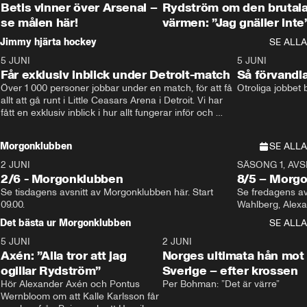
Betis vinner över Arsenal –
Rydström om den brutal
se målen här!
värmen: ”Jag gnäller inte
Jimmy hjärta hockey
SE ALLA
5 JUNI
11:14
5 JUNI
Får exklusiv inblick under Detroit-match
Så förvandl
Över 1 000 personer jobbar under en match, för att få 
Otroliga jobbet
allt att gå runt i Little Ceasars Arena i Detroit. Vi har 
fått en exklusiv inblick i hur allt fungerar inför och 
under match i världens bästa hockeyliga
Morgonklubben
SE ALLA
2 JUNI
SÄSONG 1, AVSN
2/6 - Morgonklubben
8/5 – Morg
Se tisdagens avsnitt av Morgonklubben här. Start 
Se fredagens av
09.00. 
Det bästa ur Morgonklubben
SE ALLA
5 JUNI
0:44
2 JUNI
Axén: ”Alla tror att jag
Norges ultimata hån mot
ogillar Rydström”
Sverige – efter krossen
Hör Alexander Axén och Pontus 
Per Bohman: ”Det är värre”
Wernbloom om att Kalle Karlsson får 