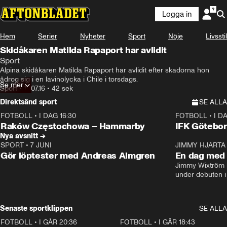
Logga in
Hem
Serier
Nyheter
Sport
Nöje
Livsstil
Skidåkaren Matilda Rapaport har avlidit
Sport
Alpina skidåkaren Matilda Rapaport har avlidit efter skadorna hon 
ådrog sig i en lavinolycka i Chile i torsdags.
Se mer
Sport
•
19.07.16
•
42 sek
Direktsänd sport
SE ALLA
FOTBOLL
•
I DAG 16:30
FOTBOLL
•
I D
Plus
Plus
Raków Częstochowa – Hammarby
IFK Götebor
Nya avsnitt →
SPORT
•
7 JUNI
16:36
JIMMY HJÄRTA
Gör löptester med Andreas Almgren
En dag med 
Jimmy Wixtröm 
under debuten i
Senaste sportklippen
SE ALLA
FOTBOLL
•
I GÅR 20:36
1:30
FOTBOLL
•
I GÅR 18:43