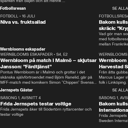
sparken från Bajen och att Henrik 
Rydström tar över
Fotbollsresan
SE ALLA
FOTBOLL
•
16 JULI
0:44
FOTBOLLSRES
Niva vs. fruktsallad
Bakom kulis
skräck: ”Kry
Vad gör man som
med fotbollsres
Wernblooms eskapader
WERNBLOOMS ESKAPADER
•
S4, E2
38:23
WERNBLOOMS 
Wernbloom på match i Malmö – skjutsar
Wernbloom 
Jansson: ”Färdtjänst”
Harvestad 
Pontus Wernbloom är i Malmö och grottar i det 
Från åtta gubbar 
skånska självförtroendet med Björn Ranelid, går på 
Marcus Lager sta
MFF-match med komikern Simon ”Chippen” Svensson 
folk i Linköping
och hjälper skadade stjärnbacken Pontus Jansson 
och Wernbloom kl
Jernspets Gästar
SE ALLA
hem. 
SÄSONG 1, AVSNITT 4
13:37
SÄSONG 1, AVS
Frida Jernspets testar voltige
Bakom kuli
Frida Jernspets åker till Södertörn ryttarcenter och 
Internation
testar voltige
Frida Jernspets 
Sweden Interna