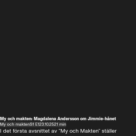
My och makten: Magdalena Andersson om Jimmie-hånet
My och makten
S1 E1
23.10.25
21 min
I det första avsnittet av ”My och Makten” ställer 