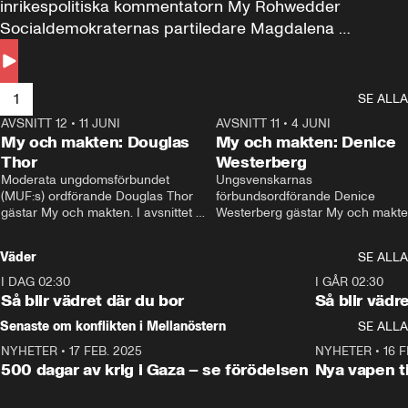
inrikespolitiska kommentatorn My Rohwedder 
Socialdemokraternas partiledare Magdalena 
Andersson till svars.
1
SE ALLA
AVSNITT 12
•
11 JUNI
26:27
AVSNITT 11
•
4 JUNI
2
My och makten: Douglas
My och makten: Denice
Thor
Westerberg
Moderata ungdomsförbundet 
Ungsvenskarnas 
(MUF:s) ordförande Douglas Thor 
förbundsordförande Denice 
gästar My och makten. I avsnittet 
Westerberg gästar My och makten.
diskuteras tonårsutvisningarna och 
avsnittet diskuteras migrationsfrå
hur Moderaterna ska locka väljare till 
och hur SD ska locka kvinnliga 
Väder
SE ALLA
valet i höst. 
väljare. 
I DAG 02:30
1:06
I GÅR 02:30
Så blir vädret där du bor
Så blir vädr
Senaste om konflikten i Mellanöstern
SE ALLA
NYHETER
•
17 FEB. 2025
0:45
NYHETER
•
16 F
500 dagar av krig i Gaza – se förödelsen
Nya vapen ti