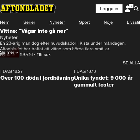
Logga in
Hem
Serier
Nyheter
Sport
Nöje
Livsstil
Vittne: "Vågar inte gå ner"
Nyheter
En 23-årig man dog efter huvudskador i Kista under måndagen. 
Aftonbladet har träffat ett vittne som hörde flera smällar.
Se mer
Nyheter
•
19.07.16
•
118 sek
SE ALLA
I DAG 18:27
0:31
I DAG 16:13
Över 100 döda i jordbävning
Unika fyndet: 9 000 år
gammalt foster