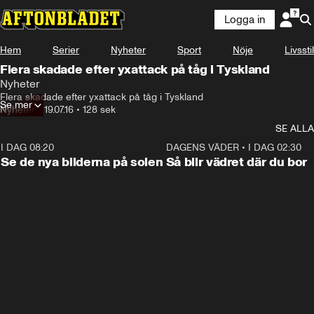
Logga in
Hem
Serier
Nyheter
Sport
Nöje
Livsstil
Flera skadade efter yxattack på tåg i Tyskland
Nyheter
Flera skadade efter yxattack på tåg i Tyskland
Se mer
Nyheter
•
19.07.16
•
128 sek
SE ALLA
I DAG 08:20
0:19
DAGENS VÄDER
•
I DAG 02:30
Se de nya bilderna på solen
Så blir vädret där du bor