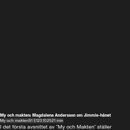
My och makten: Magdalena Andersson om Jimmie-hånet
My och makten
S1 E1
23.10.25
21 min
I det första avsnittet av ”My och Makten” ställer 