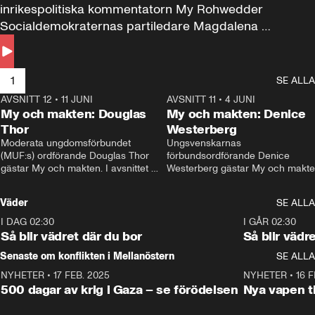
inrikespolitiska kommentatorn My Rohwedder 
Socialdemokraternas partiledare Magdalena 
Andersson till svars.
1
SE ALLA
AVSNITT 12
•
11 JUNI
26:27
AVSNITT 11
•
4 JUNI
2
My och makten: Douglas
My och makten: Denice
Thor
Westerberg
Moderata ungdomsförbundet 
Ungsvenskarnas 
(MUF:s) ordförande Douglas Thor 
förbundsordförande Denice 
gästar My och makten. I avsnittet 
Westerberg gästar My och makten.
diskuteras tonårsutvisningarna och 
avsnittet diskuteras migrationsfrå
hur Moderaterna ska locka väljare till 
och hur SD ska locka kvinnliga 
Väder
SE ALLA
valet i höst. 
väljare. 
I DAG 02:30
1:06
I GÅR 02:30
Så blir vädret där du bor
Så blir vädr
Senaste om konflikten i Mellanöstern
SE ALLA
NYHETER
•
17 FEB. 2025
0:45
NYHETER
•
16 F
500 dagar av krig i Gaza – se förödelsen
Nya vapen ti