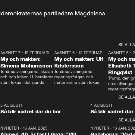
aldemokraternas partiledare Magdalena 
SE ALLA
7
AVSNITT 7
•
19 FEBRUARI
24:30
AVSNITT 6
•
12 FEBRUARI
27:30
AVSNITT 5
•
My och makten:
My och makten: Ulf
My och ma
Simona Mohamsson
Kristersson
Elisabeth
 
Tonårsutvisningarna, skolan 
Tonårsutvisningarna, 
Ringqvist
och och krisen i Liberalerna 
regeringsfrågan och 
Trump, den gr
står i fokus i det sjunde 
matpriserna står i fokus i 
omställningen
avsnittet av ”My och 
det sjätte avsnittet av ”My 
regeringsfråga
makten”. Se när 
och makten”. Se när 
centrum i det 
SE ALLA
Aftonbladets inrikespolitiska 
Aftonbladets inrikespolitiska 
avsnittet av ”
kommentator My 
kommentator My 
6
5 AUGUSTI
1:06
4 AUGUSTI
Makten”. Se nä
Rohwedder ställer 
Rohwedder ställer 
Så blir vädret där du bor
Så blir vädret där
Aftonbladets in
utbildnings- och 
statsminister Ulf Kristersson 
kommentator 
SE ALLA
integrationsminister Simona 
till svars.
Rohwedder stäl
Mohamsson till svars.
Centerpartiets
2
NYHETER
•
16 JAN. 2025
1:01
NYHETER
•
16 JAN. 20
Thand Ring till
Ahmed, 40, är fast i Gaza: ”Vill
Gazaborna: ”Vad s