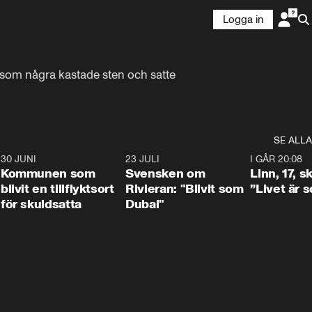
Logga in
som några kastade sten och satte 
SE ALLA
7
30 JUNI
1:24
23 JULI
1:42
I GÅR 20:08
Kommunen som
Svensken om
Linn, 17, s
blivit en tillflyktsort
Rivieran: "Blivit som
”Livet är 
för skuldsatta
Dubai"