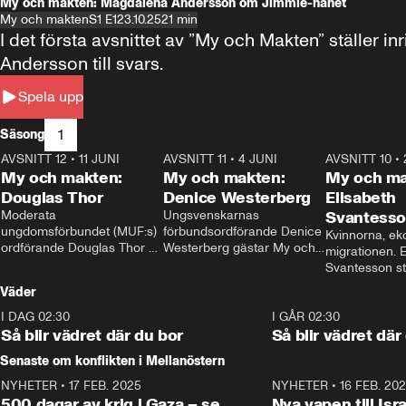
My och makten: Magdalena Andersson om Jimmie-hånet
My och makten
S1 E1
23.10.25
21 min
I det första avsnittet av ”My och Makten” ställe
Andersson till svars.
Spela upp
1
Säsong
AVSNITT 12
•
11 JUNI
26:27
AVSNITT 11
•
4 JUNI
23:40
AVSNITT 10
•
My och makten:
My och makten:
My och ma
Douglas Thor
Denice Westerberg
Elisabeth
Moderata 
Ungsvenskarnas 
Svantess
ungdomsförbundet (MUF:s) 
förbundsordförande Denice 
Kvinnorna, ek
ordförande Douglas Thor 
Westerberg gästar My och 
migrationen. E
gästar My och makten. I 
makten. I avsnittet 
Svantesson stäl
avsnittet diskuteras 
diskuteras migrationsfrågan 
när finansmini
Väder
tonårsutvisningarna och hur 
och hur SD ska locka 
Moderaterna ska locka 
kvinnliga väljare. 
I DAG 02:30
1:06
I GÅR 02:30
väljare till valet i höst. 
Så blir vädret där du bor
Så blir vädret där
Senaste om konflikten i Mellanöstern
NYHETER
•
17 FEB. 2025
0:45
NYHETER
•
16 FEB. 20
500 dagar av krig i Gaza – se
Nya vapen till Isr