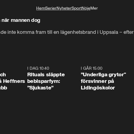
Hem
Serier
Nyheter
Sport
Nöje
Mer
Livsstil
n när mannen dog
 inte komma fram till en lägenhetsbrand i Uppsala – efter
0:55
I DAG 10:40
1:01
I GÅR 15:00
1:0
och
Rituals släppte
”Underliga grytor"
på Heffners
bebisparfym:
försvinner på
ubb
”Sjukaste”
Lidingöskolor