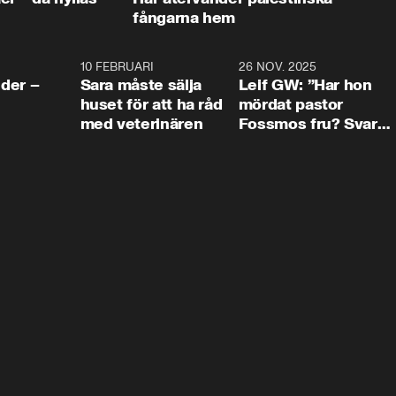
fångarna hem
4:24
10 FEBRUARI
4:13
26 NOV. 2025
8:1
der –
Sara måste sälja
Leif GW: ”Har hon
huset för att ha råd
mördat pastor
med veterinären
Fossmos fru? Svar
nej.”