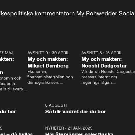
r inrikespolitiska kommentatorn My Rohwedder Soci
27 MAJ
3:51
AVSNITT 9
•
30 APRIL
24:00
AVSNITT 8
•
16 APRIL
25:1
kten:
My och makten:
My och makten:
Mikael Damberg
Nooshi Dadgostar
on
Ekonomin, 
V-ledaren Nooshi Dadgostar
finansministerrollen och 
pressas internt om 
onomin och 
demografikrisen. 
regeringsfrågan.

lisabeth 
Oppositionen ställs till svars 
I Aftonbladets 
ls till svars 
när Socialdemokraternas 
partiledarutfrågning ”My 
stern gästar 
Mikael Damberg gästar My 
och Makten” sätter hon ner 
My och Makten. 
och Makten. 
foten mot kritikerna:

1:06
6 AUGUSTI
1:0
– Vi ställer upp i val. Ska vi 
 du bor
Så blir vädret där du bor
vara med så sitter vi förstås 
25
1:22
NYHETER
•
21 JAN. 2025
0:5
ael – då hyllas
Här återvänder palestinska