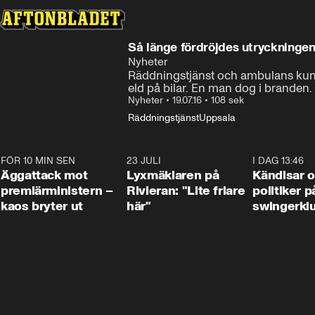
Så länge fördröjdes utryckninge
Nyheter
Räddningstjänst och ambulans kunde
eld på bilar. En man dog i branden.
Nyheter
•
19.07.16
•
108 sek
Räddningstjänst
Uppsala
FÖR 10 MIN SEN
0:37
23 JULI
2:02
I DAG 13:46
Äggattack mot
Lyxmäklaren på
Kändisar 
premiärministern –
Rivieran: "Lite friare
politiker 
kaos bryter ut
här"
swingerkl