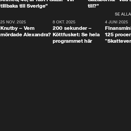
tillbaka till Sverige”
till?”
SE ALLA
3
25 NOV. 2025
31:05
8 OKT. 2025
4:29
4 JUNI 2025
Knutby – Vem
200 sekunder –
Finansmin
mördade Alexandra?
Köttfusket: Se hela
125 procent
programmet här
"Skattever
viktig uppg